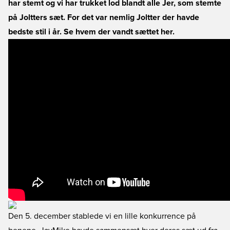
har stemt og vi har trukket lod blandt alle Jer, som stemte
på Joltters sæt. For det var nemlig Joltter der havde
bedste stil i år. Se hvem der vandt sættet her.
Den 5. december stablede vi en lille konkurrence på