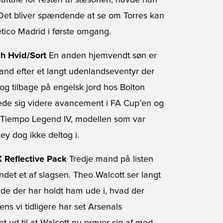
eaftale for resten af sæsonen, havde han
. Det bliver spændende at se om Torres kan
tico Madrid i første omgang.
h Hvid/Sort
En anden hjemvendt søn er
and efter et langt udenlandseventyr der
og tilbage på engelsk jord hos Bolton
ede sig videre avancement i FA Cup’en og
 Tiempo Legend IV, modellen som var
ey dog ikke deltog i.
X Reflective Pack
Tredje mand på listen
et et af slagsen. Theo Walcott ser langt
ade der har holdt ham ude i, hvad der
 vi tidligere har set Arsenals