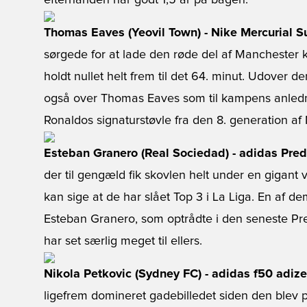
efterhånden har godt 1,5 år på bagen.
Thomas Eaves (Yeovil Town) - Nike Mercurial Su
sørgede for at lade den røde del af Mancheste
holdt nullet helt frem til det 64. minut. Udover d
også over Thomas Eaves som til kampens anledn
Ronaldos signaturstøvle fra den 8. generation af
Esteban Granero (Real Sociedad) - adidas Preda
der til gengæld fik skovlen helt under en gigan
kan sige at de har slået Top 3 i La Liga. En af dem
Esteban Granero, som optrådte i den seneste Pred
har set særlig meget til ellers.
Nikola Petkovic (Sydney FC) - adidas f50 adize
ligefrem domineret gadebilledet siden den blev