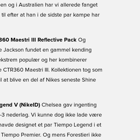
en og i Australien har vi allerede fanget
il efter at han i de sidste par kampe har
60 Maestri III Reflective Pack
Og
ie Jackson fundet en gammel kending
r ekstrem populær og her kombinerer
CTR360 Maestri III. Kollektionen tog som
l at blive en del af Nikes seneste Shine
egend V (NikeID)
Chelsea gav ingenting
-3 nederlag. Vi kunne dog ikke lade være
havde designet et par Tiempo Legend i et
s Tiempo Premier. Og mens Forestieri ikke