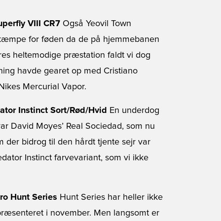
perfly VIII CR7
Også Yeovil Town
r kæmpe for føden da de på hjemmebanen
eres heltemodige præstation faldt vi dog
ing havde gearet op med Cristiano
 Nikes Mercurial Vapor.
tor Instinct Sort/Rød/Hvid
En underdog
t var David Moyes’ Real Sociedad, som nu
 der bidrog til den hårdt tjente sejr var
ator Instinct farvevariant, som vi ikke
ro Hunt Series
Hunt Series har heller ikke
 præsenteret i november. Men langsomt er