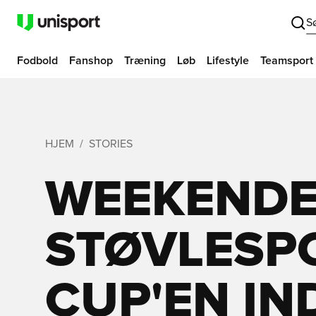
S
Fodbold
Fanshop
Træning
Løb
Lifestyle
Teamsport
HJEM
STORIES
WEEKEND
STØVLESPO
CUP'EN IN