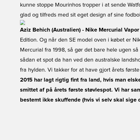
kunne stoppe Mourinhos tropper i at sende Watf
glad og tilfreds med sit eget design af sine fodbol
Aziz Behich (Australien) - Nike Mercurial Vapo
Edition. Og når den SE model oven i købet er Nike
Mercurial fra 1998, så gør det bare hele ugen s
sådan et spot da han ved den australske landsho
fra hylden. Vi takker for at have gjort årets første
2015 har lagt rigtig fint fra land, hvis man els
smittet af på årets første støvlespot. Vi har sa
bestemt ikke skuffende (hvis vi selv skal sige d