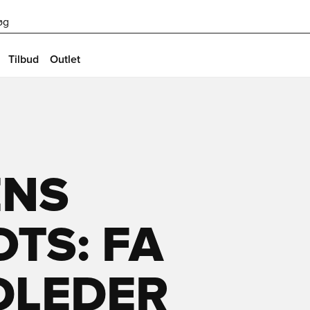
øg
Tilbud
Outlet
ENS
TS: FA
DLEDER