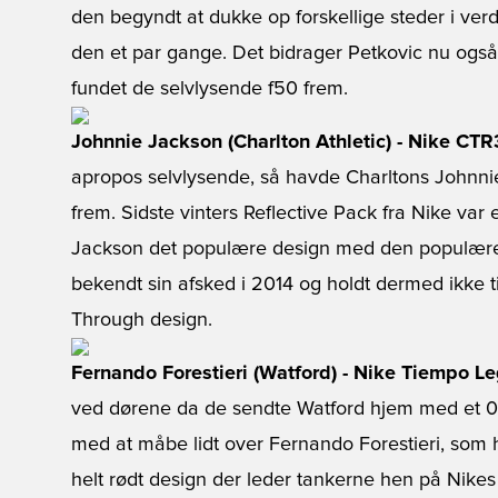
den begyndt at dukke op forskellige steder i verd
den et par gange. Det bidrager Petkovic nu også t
fundet de selvlysende f50 frem.
Johnnie Jackson (Charlton Athletic) - Nike CTR3
apropos selvlysende, så havde Charltons Johnn
frem. Sidste vinters Reflective Pack fra Nike va
Jackson det populære design med den populære 
bekendt sin afsked i 2014 og holdt dermed ikke ti
Through design.
Fernando Forestieri (Watford) - Nike Tiempo L
ved dørene da de sendte Watford hjem med et 0
med at måbe lidt over Fernando Forestieri, som 
helt rødt design der leder tankerne hen på Nike