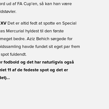
ord ud af FA Cup’en, så kan han være
dstøvler.
r XV
Det er altid fedt at spotte en Special
s Mercurial hyldest til den første
å meget bedre. Aziz Behich sørgede for
ldssamling havde fundet sit eget par frem
 spot fuldendt.
ker fodbold og det har naturligvis også
mlet 11 af de fedeste spot og det er
et)...