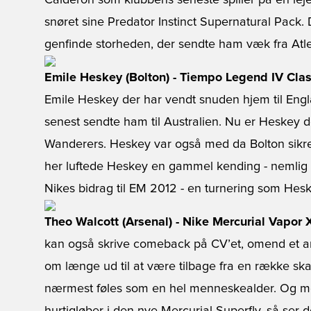
Calderon som klubbens seneste spiller på en lej
snøret sine Predator Instinct Supernatural Pack
genfinde storheden, der sendte ham væk fra Atle
Emile Heskey (Bolton) - Tiempo Legend IV Clas
Emile Heskey der har vendt snuden hjem til Engl
senest sendte ham til Australien. Nu er Heskey d
Wanderers. Heskey var også med da Bolton sikr
her luftede Heskey en gammel kending - nemlig
Nikes bidrag til EM 2012 - en turnering som Hesk
Theo Walcott (Arsenal) - Nike Mercurial Vapor 
kan også skrive comeback på CV’et, omend et and
om længe ud til at være tilbage fra en række sk
nærmest føles som en hel menneskealder. Og mens