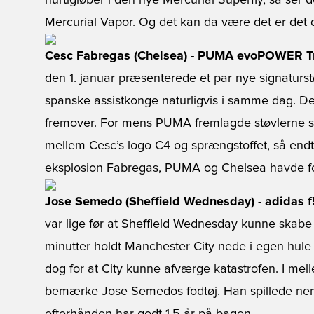
hurtigløber i den nye Mercurial Superfly, så ser d
Mercurial Vapor. Og det kan da være det er det de
Cesc Fabregas (Chelsea) - PUMA evoPOWER T
den 1. januar præsenterede et par nye signaturs
spanske assistkonge naturligvis i samme dag. De
fremover. For mens PUMA fremlagde støvlerne 
mellem Cesc’s logo C4 og sprængstoffet, så endte
eksplosion Fabregas, PUMA og Chelsea havde fore
Jose Semedo (Sheffield Wednesday) - adidas f5
var lige før at Sheffield Wednesday kunne skabe l
minutter holdt Manchester City nede i egen hule
dog for at City kunne afværge katastrofen. I me
bemærke Jose Semedos fodtøj. Han spillede nem