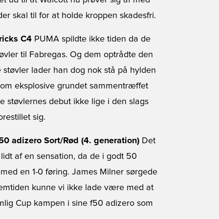
et ud til at Walcott nu prøver sig af med
r skal til for at holde kroppen skadesfri.
ricks C4
PUMA spildte ikke tiden da de
tøvler til Fabregas. Og dem optrådte den
 støvler lader han dog nok stå på hylden
som eksplosive grundet sammentræffet
 støvlernes debut ikke lige i den slags
stillet sig.
0 adizero Sort/Rød (4. generation)
Det
idt af en sensation, da de i godt 50
 med en 1-0 føring. James Milner sørgede
llemtiden kunne vi ikke lade være med at
lig Cup kampen i sine f50 adizero som