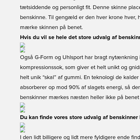
tætsiddende og personligt fit. Denne skinne pla
benskinne. Til gengæld er den hver krone hver, h
mærke skinnen på benet.
Hvis du vil se hele det store udvalg af benskin
Også G-Form og Uhlsport har bragt nytænkning
kompressionssok, som giver et helt unikt og gnidn
helt unik “skal” af gummi. En teknologi de kalde
absorberer op mod 90% af slagets energi, så den
benskinner mærkes næsten heller ikke på benet og
Du kan finde vores store udvalg af benskinner l
I den lidt billigere og lidt mere fyldigere ende f