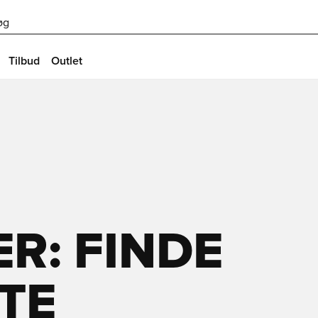
øg
Tilbud
Outlet
R: FINDE
TE