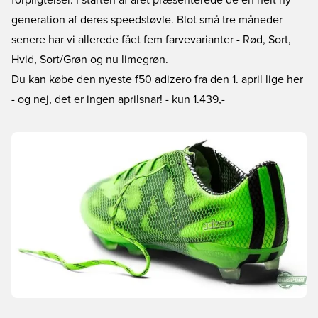
forpligtelser. I starten af året præsenterede de en helt ny
generation af deres speedstøvle. Blot små tre måneder
senere har vi allerede fået fem farvevarianter - Rød, Sort,
Hvid, Sort/Grøn og nu limegrøn.
Du kan købe den nyeste f50 adizero fra den 1. april lige her
- og nej, det er ingen aprilsnar!
- kun 1.439,-