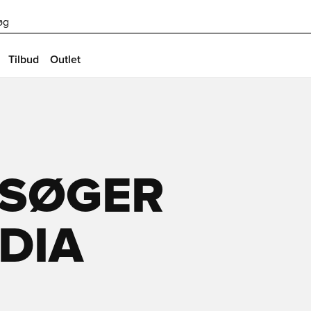
øg
Tilbud
Outlet
 SØGER
DIA
T