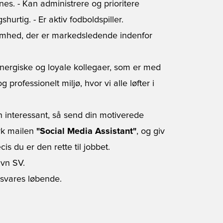
ines. - Kan administrere og prioritere
hurtig. - Er aktiv fodboldspiller.
somhed, der er markedsledende indenfor
ergiske og loyale kollegaer, som er med
og professionelt miljø, hvor vi alle løfter i
en interessant, så send din motiverede
rk mailen
"Social Media Assistant"
, og giv
is du er den rette til jobbet.
vn SV.
svares løbende.