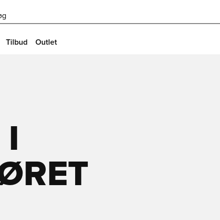
øg
Tilbud
Outlet
 I
ØRET