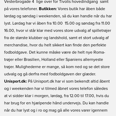
Vesterbrogade 4  lige over for Tivolis hovedindgang  samt
på vores telefoner.
Butikken:
Vores butik har åben både
lørdag og søndag i weekenden, så du kan handle når du har
lyst. Lørdag har vi åben fra 10.00  15.00 og søndag fra 11.00 
16.00, hvor vi står klar med vores store udvalg af spilletrøjer
fra de største klubber og landshold, samt et stort udvalg af
merchandise, hvor du helt sikkert kan finde den perfekte
fodboldgave. Det kunne måske være de helt nye Roma-
trøjer eller Brasilien, Holland eller Spaniens allernyeste
trøjer. Mulighederne er mange, så kom ned og se det store
udvalg og gå derfra med fodboldgaven der glæder.
Unisport.dk:
På Unisport.dk har vi som bekendt altid åbent
og i weekenden har vi tilmed åbnet vores telefon således
at vi sidder klar i morgen, lørdag, fra 12.00 til 17.00, hvis du
har brug for en hjælpende hånd undervejs. Du kan handle
når du har lyst og i ro og mag gå alle vores varer igennem