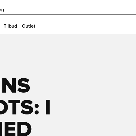
øg
Tilbud
Outlet
ENS
TS: I
MED