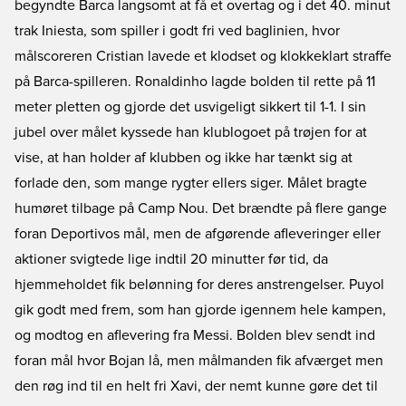
begyndte Barca langsomt at få et overtag og i det 40. minut
trak Iniesta, som spiller i godt fri ved baglinien, hvor
målscoreren Cristian lavede et klodset og klokkeklart straffe
på Barca-spilleren. Ronaldinho lagde bolden til rette på 11
meter pletten og gjorde det usvigeligt sikkert til 1-1. I sin
jubel over målet kyssede han klublogoet på trøjen for at
vise, at han holder af klubben og ikke har tænkt sig at
forlade den, som mange rygter ellers siger. Målet bragte
humøret tilbage på Camp Nou. Det brændte på flere gange
foran Deportivos mål, men de afgørende afleveringer eller
aktioner svigtede lige indtil 20 minutter før tid, da
hjemmeholdet fik belønning for deres anstrengelser. Puyol
gik godt med frem, som han gjorde igennem hele kampen,
og modtog en aflevering fra Messi. Bolden blev sendt ind
foran mål hvor Bojan lå, men målmanden fik afværget men
den røg ind til en helt fri Xavi, der nemt kunne gøre det til