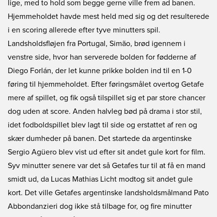
lige, med to hold som begge gerne ville frem ad banen.
Hjemmeholdet havde mest held med sig og det resulterede
i en scoring allerede efter tyve minutters spil.
Landsholdsfløjen fra Portugal, Simão, brød igennem i
venstre side, hvor han serverede bolden for fødderne af
Diego Forlán, der let kunne prikke bolden ind til en 1-0
føring til hjemmeholdet. Efter føringsmålet overtog Getafe
mere af spillet, og fik også tilspillet sig et par store chancer
dog uden at score. Anden halvleg bød på drama i stor stil,
idet fodboldspillet blev lagt til side og erstattet af ren og
skær dumheder på banen. Det startede da argentinske
Sergio Agüero blev vist ud efter sit andet gule kort for film.
Syv minutter senere var det så Getafes tur til at få en mand
smidt ud, da Lucas Mathias Licht modtog sit andet gule
kort. Det ville Getafes argentinske landsholdsmålmand Pato
Abbondanzieri dog ikke stå tilbage for, og fire minutter