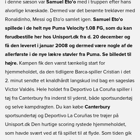
i denne sæson var
Samuel Eto'o
med i truppen efter hans
alvorlige knæskade. Dermed var det berømte trekløver med
Ronaldinho, Messi og Eto'o samlet igen.
Samuel Eto'o
spillede i de helt nye Puma Velocity 1.08 FG, som du kan
forudbestille her hos Unisport.dk fra d. 20 december og
få den leveret i januar 2008 og dermed være nogle af de
allerførste i de nye lækre støvler fra Puma. Se billedet til
højre.
Kampen fik den værst tænkelig start for
hjemmeholdet, da den tidligere Barca-spiller Cristian i det
2. minut sendte et knaldhårdt langskud ind bag en sagesløs
Victor Valdés. Hele holdet fra Deportivo La Coruña spiller i
tøj fra Canterbury fra inderst til yderst, både sportsundertøj
og selve kampdragten. Du kan købe
Canterbury
sportsundertøj og Deportivo La Coruñas tre trøjer på
Unisport.dk Den hurtige scoring rystede hjemmeholdet,
som havde svært ved at få spillet til at flyde. Som tiden gik