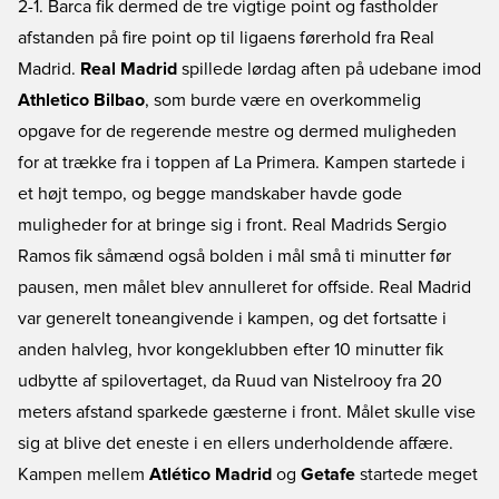
2-1. Barca fik dermed de tre vigtige point og fastholder
afstanden på fire point op til ligaens førerhold fra Real
Madrid.
Real Madrid
spillede lørdag aften på udebane imod
Athletico Bilbao
, som burde være en overkommelig
opgave for de regerende mestre og dermed muligheden
for at trække fra i toppen af La Primera. Kampen startede i
et højt tempo, og begge mandskaber havde gode
muligheder for at bringe sig i front. Real Madrids Sergio
Ramos fik såmænd også bolden i mål små ti minutter før
pausen, men målet blev annulleret for offside. Real Madrid
var generelt toneangivende i kampen, og det fortsatte i
anden halvleg, hvor kongeklubben efter 10 minutter fik
udbytte af spilovertaget, da Ruud van Nistelrooy fra 20
meters afstand sparkede gæsterne i front. Målet skulle vise
sig at blive det eneste i en ellers underholdende affære.
Kampen mellem
Atlético Madrid
og
Getafe
startede meget