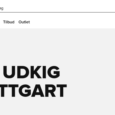
øg
Tilbud
Outlet
 UDKIG
UTTGART