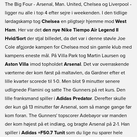
The Big Four - Arsenal, Man. United, Chelsea og Liverpool -
ligger nu alle i top 4 efter sejre i weekenden. I den tidlige
lørdagskamp tog
Chelsea
en pligtsejr hjemme mod
West
Ham
. Her var det
den nye Nike Tiempo Air Legend II
Hvid/Sort
der stjal billedet, da det var i denne støvle Joe
Cole afgjorde kampen for Chelsea mod sin gamle klub med
kampens eneste mål. På Villa Park tog Martin Laursen og
Aston Villa
imod topholdet
Arsenal
. Det var overraskende
værterne der kom først på maltavlen, da Gardner efter et
lille kvarter scorede til 1-0. Men blot 9 minutter senere
udlignede Flamini og satte The Gunners på ret kurs. Den
lille franksmand spiller i
Adidas Predator
. Derefter skulle
der kun gå 13 minutter før Arsenal, som så mange gange før
kom foran. The Gunners' topscorer Adebayor var manden
der kom højest på et indlæg, og bragte Arsenal på 2-1. Han
spiller i
Adidas +F50.7 Tunit
som du lige nu sparer hele