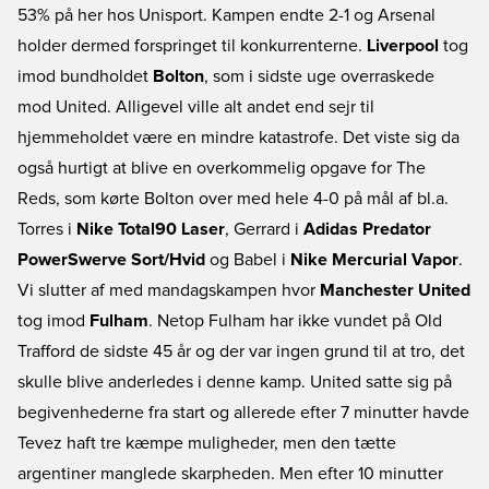
53% på her hos Unisport. Kampen endte 2-1 og Arsenal
holder dermed forspringet til konkurrenterne.
Liverpool
tog
imod bundholdet
Bolton
, som i sidste uge overraskede
mod United. Alligevel ville alt andet end sejr til
hjemmeholdet være en mindre katastrofe. Det viste sig da
også hurtigt at blive en overkommelig opgave for The
Reds, som kørte Bolton over med hele 4-0 på mål af bl.a.
Torres i
Nike Total90 Laser
, Gerrard i
Adidas Predator
PowerSwerve Sort/Hvid
og Babel i
Nike Mercurial Vapor
.
Vi slutter af med mandagskampen hvor
Manchester United
tog imod
Fulham
. Netop Fulham har ikke vundet på Old
Trafford de sidste 45 år og der var ingen grund til at tro, det
skulle blive anderledes i denne kamp. United satte sig på
begivenhederne fra start og allerede efter 7 minutter havde
Tevez haft tre kæmpe muligheder, men den tætte
argentiner manglede skarpheden. Men efter 10 minutter