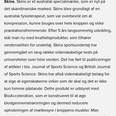
Skins
. Skins er et australsk specialmærke, som er nyt på
det skandinaviske marked. Skins blev grundlagt af en
australsk fysioterapeut, som var overbevist om at
kompression, kunne bruges over hele kroppen og virke
præstationsfremmende. Efter 5 års langsommelig udvikling,
står man nu med kvalitetsprodukter, som tilhører
verdenseliten for undertøj. Skins sportsundertøj har
gennemgået en lang række videnskabelige tests på
universiteter over hele verden. Det har ført til publiceringer
af artikler i bla. Journal of Sports Science og British Journal
of Sports Science. Skins har altså videnskabeligt belæg for
at sige at egenskaberne virker som de skal og det er ikke
kun tomme påstande. Dette produkt er udstyret med
BioAcceleration, som er konstrueret til at øge
blodgennemstrømningen og dermed reducere
ophobningen af mælkesyre i kroppens muskler. Man