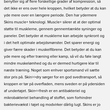
benytter sig af flere forskellige grader af kompression, så
det ikke er ens over hele kroppen, hvilket betyder at du kan
yde mere over en længere periode. Den har ydermere
Skins muscle+ teknologi. Muscle+ sikrer at at der optimal
støtte til musklerne, gennem gennemtænkte syninger og
paneler. Det betyder at musklerne kan arbejde synkront og
i det helt optimale arbejdsmønster. Det sparer energi og
giver færre skader i muskelfibrene. Det betyder at du kan
yde mere og efter træning eller kamp, så vil du føle langt
mindre muskelømhed og du er dermed hurtigere klar til
næste træning. Noget som enhver sportsmand vil sætte
stor pris på. Skin>>dry sørger for en god svedtransport, så
kroppen er tør på overfladen, mens sveden er på ydersiden
af undertøjet. Skin<<fresh er en antibakteriel og
mikrobakteriel behandling af stoffet, som forhindrer
bakterievækst i tøjet og modvirker dårlig lugt. Skins er jo