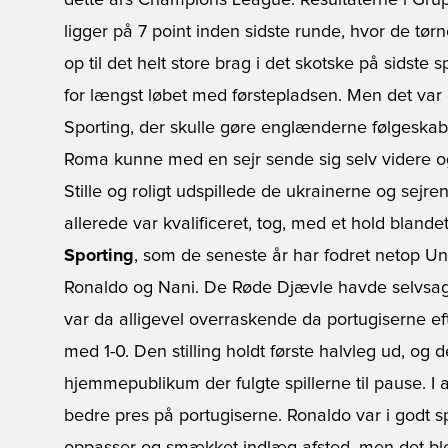
dette års Champions League. Resultaterne i Gru
ligger på 7 point inden sidste runde, hvor de tø
op til det helt store brag i det skotske på sidste
for længst løbet med førstepladsen. Men det va
Sporting, der skulle gøre englænderne følgeska
Roma kunne med en sejr sende sig selv videre o
Stille og roligt udspillede de ukrainerne og sejre
allerede var kvalificeret, tog, med et hold blande
Sporting
, som de seneste år har fodret netop Un
Ronaldo og Nani. De Røde Djævle havde selvsagt i
var da alligevel overraskende da portugiserne eft
med 1-0. Den stilling holdt første halvleg ud, og d
hjemmepublikum der fulgte spillerne til pause. I a
bedre pres på portugiserne. Ronaldo var i godt sp