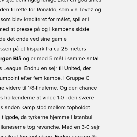
sjældent rigtig farligt. Efter en god times
den til rette for Ronaldo, som via Tevez og
 som blev krediteret for målet, spiller i
e med at presse på og i kampens sidste
rde det onde ved sine gamle
sen på et frispark fra ca 25 meters
Argon Blå
og er med 5 mål i samme antal
League. Endnu en sejr til United, der
mumpoint efter fem kampe. I Gruppe G
 videre til 1/8-finalerne. Og den chance
des hollænderne at vinde 1-0 i den svære
 anden kamp stod mellem topholdet
tilgode, da tyrkerne hjemme i Istanbul
 milaneserne tog revanche. Med en 3-0 sejr