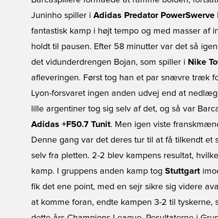
Barcaspillere formåede at ramme bolden, fortsatt
Juninho spiller i
Adidas Predator PowerSwerve 
fantastisk kamp i højt tempo og med masser af int
holdt til pausen. Efter 58 minutter var det så ige
det vidunderdrengen Bojan, som spiller i
Nike To
afleveringen. Først tog han et par snævre træk for
Lyon-forsvaret ingen anden udvej end at nedlægge
lille argentiner tog sig selv af det, og så var Barca
Adidas +F50.7 Tunit
. Men igen viste franskmæn
Denne gang var det deres tur til at få tilkendt e
selv fra pletten. 2-2 blev kampens resultat, hvilket
kamp. I gruppens anden kamp tog
Stuttgart
imo
fik det ene point, med en sejr sikre sig videre
at komme foran, endte kampen 3-2 til tyskerne, s