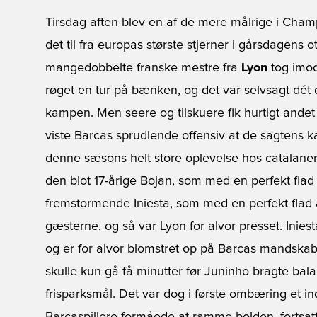
Tirsdag aften blev en af de mere målrige i Cham
det til fra europas største stjerner i gårsdagens 
mangedobbelte franske mestre fra
Lyon
tog imo
røget en tur på bænken, og det var selvsagt dé
kampen. Men seere og tilskuere fik hurtigt andet
viste Barcas sprudlende offensiv at de sagtens 
denne sæsons helt store oplevelse hos catalaner
den blot 17-årige Bojan, som med en perfekt flad
fremstormende Iniesta, som med en perfekt flad af
gæsterne, og så var Lyon for alvor presset. Iniesta
og er for alvor blomstret op på Barcas mandska
skulle kun gå få minutter før Juninho bragte bal
frisparksmål. Det var dog i første ombæring et i