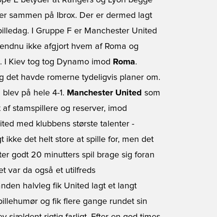
ppe E betyder at Rangers og Lyon begge
rner sammen på Ibrox. Der er dermed lagt
 spilledag. I Gruppe F er Manchester United
r endnu ikke afgjort hvem af Roma og
b. I Kiev tog tog Dynamo imod
Roma
.
g det havde romerne tydeligvis planer om.
n blev på hele 4-1.
Manchester United
som
t af stamspillere og reserver, imod
ited med klubbens største talenter -
kke det helt store at spille for, men det
er godt 20 minutters spil brage sig foran
et var da også et utilfreds
nden halvleg fik United lagt et langt
illehumør og fik flere gange rundet sin