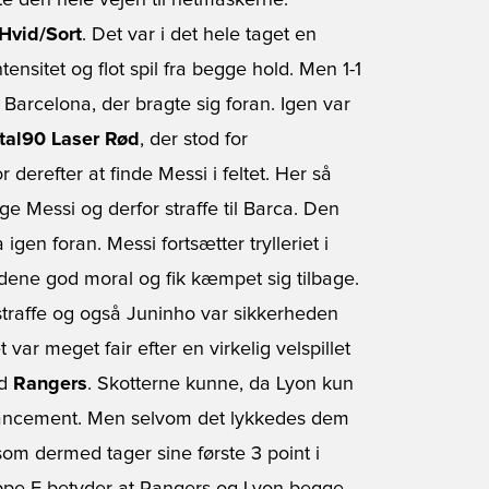
e den hele vejen til netmaskerne.
Hvid/Sort
. Det var i det hele taget en
ensitet og flot spil fra begge hold. Men 1-1
n Barcelona, der bragte sig foran. Igen var
tal90 Laser Rød
, der stod for
 derefter at finde Messi i feltet. Her så
 Messi og derfor straffe til Barca. Den
 igen foran. Messi fortsætter trylleriet i
dene god moral og fik kæmpet sig tilbage.
t straffe og også Juninho var sikkerheden
 var meget fair efter en virkelig velspillet
d
Rangers
. Skotterne kunne, da Lyon kun
 avancement. Men selvom det lykkedes dem
om dermed tager sine første 3 point i