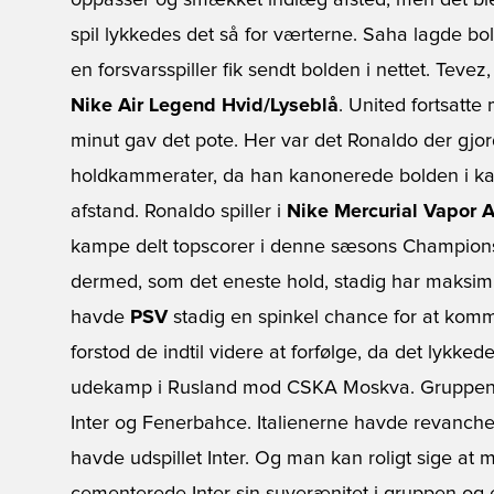
oppasser og smækket indlæg afsted, men det blev 
spil lykkedes det så for værterne. Saha lagde bol
en forsvarsspiller fik sendt bolden i nettet. Tevez,
Nike Air Legend Hvid/Lyseblå
. United fortsatt
minut gav det pote. Her var det Ronaldo der gjo
holdkammerater, da han kanonerede bolden i kas
afstand. Ronaldo spiller i
Nike Mercurial Vapor 
kampe delt topscorer i denne sæsons Champions 
dermed, som det eneste hold, stadig har maksi
havde
PSV
stadig en spinkel chance for at komme
forstod de indtil videre at forfølge, da det lykke
udekamp i Rusland mod CSKA Moskva. Gruppens
Inter og Fenerbahce. Italienerne havde revanche 
havde udspillet Inter. Og man kan roligt sige at