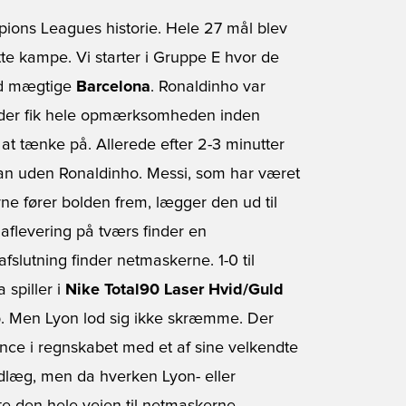
pions Leagues historie. Hele 27 mål blev
otte kampe. Vi starter i Gruppe E hvor de
d mægtige
Barcelona
. Ronaldinho var
t der fik hele opmærksomheden inden
 at tænke på. Allerede efter 2-3 minutter
kan uden Ronaldinho. Messi, som har været
ne fører bolden frem, lægger den ud til
 aflevering på tværs finder en
slutning finder netmaskerne. 1-0 til
 spiller i
Nike Total90 Laser Hvid/Guld
b. Men Lyon lod sig ikke skræmme. Der
ance i regnskabet med et af sine velkendte
ndlæg, men da hverken Lyon- eller