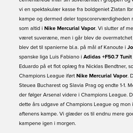
cementerede Inter sin suverænitet i gruppen og e
vi en spektakulær kasse fra boldgeniet Zlatan I
kampe og dermed deler topscorerværdigheden me
som altid i
Nike Mercurial Vapor
. Vi slutter af 
været suveræne, men i går blev de overmatchet
blev det til spanierne bl.a. på mål af Kanoute i
J
spanske liga Luis Fabiano i
Adidas +F50.7 Tunit
Eduardo på et flot oplæg fra Nicklas Bendtner, s
Champions League iført
Nike Mercurial Vapor
. 
Steuea Bucharest og Slavia Prag og endte 1-1. Me
der følger Arsenal videre i Champions League. De
dette års udgave af Champions League og mon ikke
aftenens kampe. Vi glæder os til endnu mere god 
kampene igen i morgen.