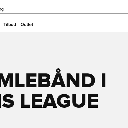
øg
Tilbud
Outlet
MLEBÅND I
S LEAGUE