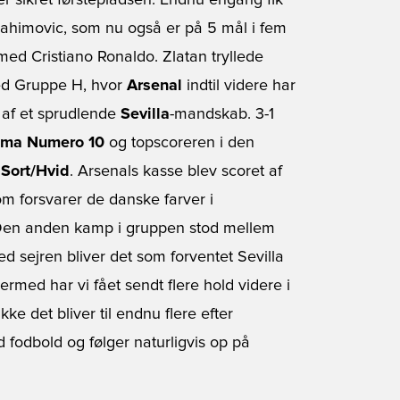
r sikret førstepladsen. Endnu engang fik
brahimovic, som nu også er på 5 mål i fem
d Cristiano Ronaldo. Zlatan tryllede
med Gruppe H, hvor
Arsenal
indtil videre har
 af et sprudlende
Sevilla
-mandskab. 3-1
oma Numero 10
og topscoreren i den
 Sort/Hvid
. Arsenals kasse blev scoret af
om forsvarer de danske farver i
Den anden kamp i gruppen stod mellem
d sejren bliver det som forventet Sevilla
rmed har vi fået sendt flere hold videre i
 det bliver til endnu flere efter
fodbold og følger naturligvis op på