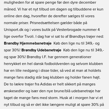
muligheden for at spare penge før den dyre december
måned. Vi har et nyt tilbud om dagen og tilbuddene er kun
online den dag, hvorefter de derefter sælges til vores
normale priser. Prisnedsættelsen gælder både på
Unisport.dk og i vores butik på Vesterbrogade nummer 4 
lige overfor Tivoli. I dag har vi sat to af Brøndbys trøjer ned:
Brøndby Hjemmebanetrøje
 Køb den lige nu til 349,- og
spar 30%!
Brøndby Udebanetrøje
 Køb den lige nu til 349,-
og spar 30%! Brøndby I.F. har gennem generationer
henrykket en hel dansk fodboldverden og selvom klubben
har en lille nedgang i disse tider, så ved at man at holdets
mange fans stadig står bag klubben og holder fanen højt.
De to lækre trøjer fra Adidas er helt sikkert på manges
ønskesedler og især den nye brune/blå udebanetrøje har
taget de mange fans med storm. Husk at i morgen har vi et
nyt tilbud og så er det ikke længere muligt at spare 30% på