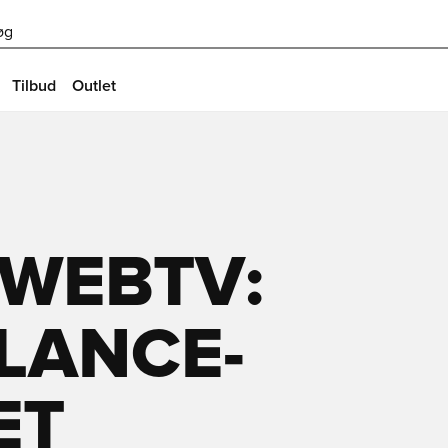
øg
Tilbud
Outlet
 WEBTV:
LANCE-
ET