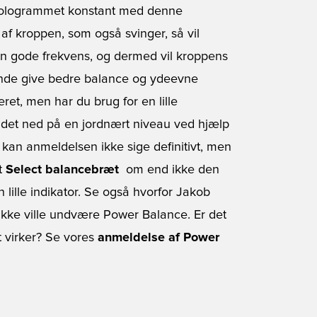
 hologrammet konstant med denne
 kroppen, som også svinger, så vil
en gode frekvens, og dermed vil kroppens
gende give bedre balance og ydeevne
ret, men har du brug for en lille
r det ned på en jordnært niveau ved hjælp
kan anmeldelsen ikke sige definitivt, men
et
Select balancebræt
 om end ikke den
 lille indikator. Se også hvorfor Jakob
g ikke ville undvære Power Balance. Er det
et virker? Se vores
anmeldelse af Power