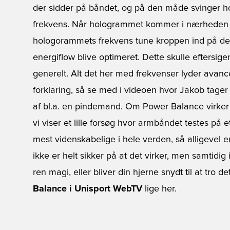
der sidder på båndet, og på den måde svinger
frekvens. Når hologrammet kommer i nærheden af
hologorammets frekvens tune kroppen ind på d
energiflow blive optimeret. Dette skulle eftersi
generelt. Alt det her med frekvenser lyder avance
forklaring, så se med i videoen hvor Jakob tage
af bl.a. en pindemand. Om Power Balance virker 
vi viser et lille forsøg hvor armbåndet testes på 
mest videnskabelige i hele verden, så alligevel en
ikke er helt sikker på at det virker, men samtidi
ren magi, eller bliver din hjerne snydt til at tro d
Balance i Unisport WebTV
lige her.