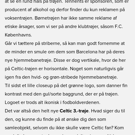
at se en rund hals på trøjen. Tennents er sponsoren, som er
producent af alkohol og derfor finder du kun reklamen på
voksentrøjen. Børnetrøjen har ikke samme reklame af
etiske årsager, som vi ser på andre klubtrøjer, såsom F.C.
Københavns.
Går vi tættere på striberne, så kan man godt fornemme at
de minder en smule om dem som Barcelona har på deres
nye hjemmebanetrøje. Disse er dog vertikale, hvor de her
på Celtic-trøjen er horisontale. Noget som naturligvis går
igen fra den hvid- og grøn-stribede hjemmebanetrøje.
Til sidst et lille closeup på det grønne logo, som danner fin
kontrast med den gul/sorte baggrund, der er på trøjen.
Logoet er trods alt ikonisk i fodboldverdenen.
Det var altså den helt nye
Celtic 3.-trøje
. Hvad siger du til
den, og kunne du finde på at ønske dig den som
samleobjekt, selvom du ikke skulle være Celtic fan? Kom