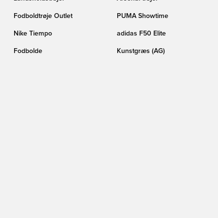
Fodboldtrøje Outlet
PUMA Showtime
Nike Tiempo
adidas F50 Elite
Fodbolde
Kunstgræs (AG)
Fodboldtrøjer på tilbud
FC København
Real Madrid trøjer
PUMA Fodboldstøvler
Barcelona trøjer
Fodboldstøvler på tilbud
FØLG OS HER