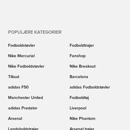
POPULÆRE KATEGORIER
Fodboldstøvler
Fodboldtrøjer
Nike Mercurial
Fanshop
Nike Fodboldstøvler
Nike Breakout
Tilbud
Barcelona
adidas F50
adidas Fodboldstøvler
Manchester United
Fodboldtøj
adidas Predator
Liverpool
Arsenal
Nike Phantom
Landsholdstrøjer
Arsenal trøjer