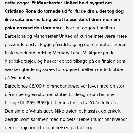
dette opgør. Et Manchester United hold bygget om
Cristiano Ronaldo tørnede ud for fulde drøn, det tog dog
ikke catalanerne lang tid at få punkteret drømmen om
pokalen med de store ører.
I lyset af opgøret mellem
Barcelona og Manchester United så kunne intet være mere
passende end at kigge på sidste gang de to mødtes i vores
faste weekend indslag Memory Lane. Vi kigger på de
hisoriske trøjer, og husker der,ed tilbage på en finalen som
vækker glæde og skræk før opgøret mellem de to klubber
på Wembley.
Barcelonas 08/09 hjemmebanetrøje var lavet med en stor
blå stribe og en stor rød stribe. Et design som bar aner
tilbage til 1899-1999 jubilæums trøjen fra 10 år tidligere.
Den simple V-hals gave Nike trøjen et klassisk og enkelt
design, som sammen med holdets Treble triumf har brændt
denne trøje ind i hukommelsen på fansene.