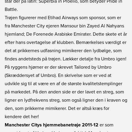
står der på latin: Superbia in Proelio, som betyder Pride in
Battle.
Trøjen figurerer med Etihad Airways som sponsor, som er
fra Manchester City ejeren Mansour bin Zayed Al Nahyans
hjemland; De Forenede Arabiske Emirater. Dette skete et år
efter hans overtagelse af klubben. Bemærkelses værdigt er
det at prikkernes udfasning mimikerer den lydbølge, som
findes andetsteds på trøjen. Lækker detalje fra Umbro igen!
På ryggens hjørner er der skrevet Tailored by Umbro
(Skræddersyet af Umbro). En skrivelse som er ved at
udvikle sig til at være en af de største kvalitetstemplinger
på markedet. På den anden side er der lavet en streg, som
ligner en lydfrekvens streg, som også ligner den i kraven og
den, som prikkerne mimikerer. Det er altså kræs for
kendere det her!
Manchester Citys hjemmebanetrøje 2011-12
er som