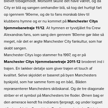
blevet tilbageholdt. Morsomt skulle det have været, og da
City er blå og sangen omhandler blå, så tog det hurtigt fart
op igennem '90erne, og de to fans morskab blev til
klubbens hymne og er nu kommet på
Manchester Citys
hjemmebanetrøje 11/12
. At hymnen er tyvstjålet fra Crew
Alexandras fans, som sang den gennem '80erne gør ikke så
meget, når det er ægte Manchester City fankultur, som har
skabt sangen.
Manchester Citys logo stammer fra 1997, og er på
Manchester Citys hjemmebanetrøje 2011-12
broderet ind i
trøjen. En lækker detalje som giver trøjen et touch af
kvalitet. Selve skjoldet er baseret på byen Manchesters
byskjold, som har samme form og en båd,. Båden
repræsenterer Manchesters skibskanal. Og de tre diagonale
striber er et symbol på Manchesters tre floder. Ørnen bag er
den ørnerace kendt fra indianers fjerpragt, og under logoet