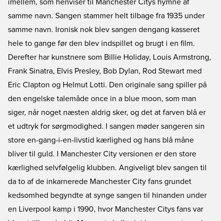
imellem, som henviser til Manchester Citys hymne af
samme navn. Sangen stammer helt tilbage fra 1935 under
samme navn. Ironisk nok blev sangen dengang kasseret
hele to gange før den blev indspillet og brugt i en film.
Derefter har kunstnere som Billie Holiday, Louis Armstrong,
Frank Sinatra, Elvis Presley, Bob Dylan, Rod Stewart med
Eric Clapton og Helmut Lotti. Den originale sang spiller på
den engelske talemåde once in a blue moon, som man
siger, når noget næsten aldrig sker, og det at farven blå er
et udtryk for sørgmodighed. I sangen møder sangeren sin
store en-gang-i-en-livstid kærlighed og hans blå måne
bliver til guld. I Manchester City versionen er den store
kærlighed selvfølgelig klubben. Angiveligt blev sangen til
da to af de inkarnerede Manchester City fans grundet
kedsomhed begyndte at synge sangen til hinanden under
en Liverpool kamp i 1990, hvor Manchester Citys fans var