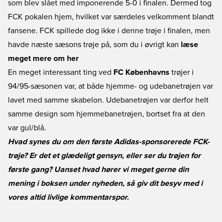
som blev slået med imponerende 5-0 i finalen. Dermed tog
FCK pokalen hjem, hvilket var særdeles velkomment blandt
fansene. FCK spillede dog ikke i denne trøje i finalen, men
havde næste sæsons trøje på, som du i øvrigt kan
læse
meget mere om her
En meget interessant ting ved
FC Københavns
trøjer i
94/95-sæsonen var, at både hjemme- og udebanetrøjen var
lavet med samme skabelon. Udebanetrøjen var derfor helt
samme design som hjemmebanetrøjen, bortset fra at den
var gul/blå.
Hvad synes du om den første Adidas-sponsorerede FCK-
trøje? Er det et glædeligt gensyn, eller ser du trøjen for
første gang? Uanset hvad hører vi meget gerne din
mening i boksen under nyheden, så giv dit besyv med i
vores altid livlige kommentarspor.