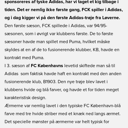
sponsoreres af tyske Adidas, har vi taget et kig tilbage i
tiden. Det er nemlig ikke første gang, FCK spiller i Adidas,
og i dag kigger vi på den første Adidas-trøje fra Løverne.
Den første sæson, FCK spillede i Adidas, var 94/95-
sæsonen, som i øvrigt var klubbens første. De to første
sæsoner havde man spillet med Puma, hvilket måske
skyldes at en af de to fusionerende klubber, KB, havde en
kontrakt med Puma.
I 3. sæson af
FC Københavns
levetid skiftede man så til
Adidas  som faktisk havde haft en kontrakt med den anden
fusionerende klub, B1903. Den nye trøje blev lavet i
klubbens hvide og blå farver, og havde et for tiden meget
karakteristisk design.
Ærmerne var nemlig lavet i den typiske FC København-blå
farve med tre hvide striber med et knæk ned langs ærmet.
Det specielle mønster på ærmerne var helt typisk for