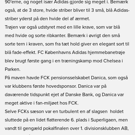
90'erne, og noget især Adidas gjorde sig meget i. Bemærk
også, at de 3 store, hvide striber bliver til 3 små, blå Adidas-
striber yderst på den hvide del af ærmet.
Trøjen var også udstyret med en lille krave, som var blå
med hvide og sorte ribkanter. Bemærk i øvrigt den små
sorte tern i kraven, som fra tæt hold giver en elegant sort til
blå fade-effekt. FC Københavns Adidas hjemmebanetrøje
blev brugt første gang i en træningskamp mod Chelsea i
Parken.
På maven havde FCK pensionsselskabet Danica, som også
var klubbens første hovedsponsor. Danica var på
daværende tidspunkt ejet af Danske Bank, og Danica var
meget aktive i fan-miljøet hos FCK.
Selve FCKs sæson var en turbulent en af slagsen  holdet
sluttede på en lidet flatterende 6. plads i Superligaen, men
vandt til gengæld pokalfinalen over 1. divisionsklubben AB,