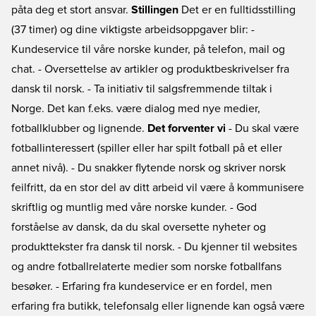
påta deg et stort ansvar.
Stillingen
Det er en fulltidsstilling
(37 timer) og dine viktigste arbeidsoppgaver blir: -
Kundeservice til våre norske kunder, på telefon, mail og
chat. - Oversettelse av artikler og produktbeskrivelser fra
dansk til norsk. - Ta initiativ til salgsfremmende tiltak i
Norge. Det kan f.eks. være dialog med nye medier,
fotballklubber og lignende.
Det forventer vi
- Du skal være
fotballinteressert (spiller eller har spilt fotball på et eller
annet nivå). - Du snakker flytende norsk og skriver norsk
feilfritt, da en stor del av ditt arbeid vil være å kommunisere
skriftlig og muntlig med våre norske kunder. - God
forståelse av dansk, da du skal oversette nyheter og
produkttekster fra dansk til norsk. - Du kjenner til websites
og andre fotballrelaterte medier som norske fotballfans
besøker. - Erfaring fra kundeservice er en fordel, men
erfaring fra butikk, telefonsalg eller lignende kan også være