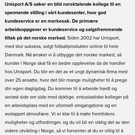
Unisport A/S søker en blid norsktalende kollega til en
spennende stilling i vårt kundesenter, hvor god
kundeservice er en merkesak. De primære
arbeidsoppgaver er kundeservice og salgsfremmende
tiltak på det norske marked.
Siden 2002 har Unisport,
med stor suksess, solgt fotballprodukter online til hele
Danmark. Nå ønsker vi å utbygge det norske marked, så
kunder i Norge skal få en bedre opplevelse da de handler
hos Unisport. Du blir en del av et ungt dynamisk firma med
over 25 ansatte, hvor det blir mange muligheter til å prege
din egen dagligdag. Du kommer til å arbeide hardt og
seriøst side om side med dyktige, entusiastiske kolleger på
en arbeidsplass med en uformell omgangstone og en
avslappet atmosfære. Vi er klar til å møte fremtidens
muligheter og utfordringer, og du vil bli en viktig del av den
videre utvikling i Norge, så vi forventer at du er villig til å