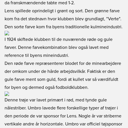
da franskmændende tabte med 1-2.
Lens spillede oprindeligt i grønt og sort. Den grønne farve
kom fra det stednavn hvor klubben blev grundlagt, "Verte".
Den sorte farve kom fra byens traditionelle kulmineindustri.
I 1924 skiftede klubben til de nuværende røde og gule
farver. Denne farvekombination blev også lavet med
reference til byens mineindustri.
Den røde farve repræsenterer blodet for de minearbejdere
der omkom under de hårde arbejdsvilkår. Faktisk er den
gule farve ment som guld, fordi at kullet var så værdifuldt
for byen og dermed også fodboldklubben.
Denne trøje var lavet primært i rød, med tynde gule
nålestriber. Umbro lavede flere forskellige typer af trøjer i
den periode de var sponsor for Lens. Nogle år var striberne
vertikale andre år horizontale. Umbro var officiel tøjsponsor