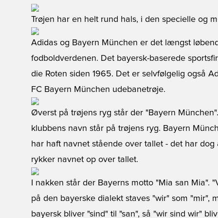
Trøjen har en helt rund hals, i den specielle og m
Adidas og Bayern München er det længst løbende 
fodboldverdenen. Det bayersk-baserede sportsfirm
die Roten siden 1965. Det er selvfølgelig også A
FC Bayern München udebanetrøje.
Øverst på trøjens ryg står der "Bayern München".
klubbens navn står på trøjens ryg. Bayern Münche
har haft navnet stående over tallet - det har do
rykker navnet op over tallet.
I nakken står der Bayerns motto "Mia san Mia". "V
på den bayerske dialekt staves "wir" som "mir", 
bayersk bliver "sind" til "san", så "wir sind wir" bl