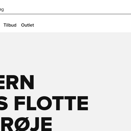
øg
Tilbud
Outlet
ERN
 FLOTTE
RØJE