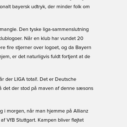
gionalt bayersk udtryk, der minder folk om
e mangle. Den tyske liga-sammenslutning
r klublogoer. Når en klub har vundet 20
re fire stjerner over logoet, og da Bayern
m, er det naturligvis fuldt fortjent at de
 der LIGA total!. Det er Deutsche
gså det der stod på maven af denne sæsons
gang i morgen, når man hjemme på Allianz
f VfB Stuttgart. Kampen bliver fløjtet