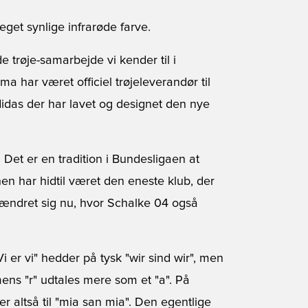
eget synlige infrarøde farve.
trøje-samarbejde vi kender til i
a har været officiel trøjeleverandør til
didas der har lavet og designet den nye
 Det er en tradition i Bundesligaen at
n har hidtil været den eneste klub, der
g ændret sig nu, hvor Schalke 04 også
i er vi" hedder på tysk "wir sind wir", men
mens "r" udtales mere som et "a". På
iver altså til "mia san mia". Den egentlige