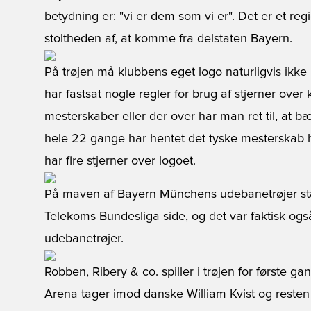
betydning er: "vi er dem som vi er". Det er et re
stoltheden af, at komme fra delstaten Bayern.
På trøjen må klubbens eget logo naturligvis ikk
har fastsat nogle regler for brug af stjerner ove
mesterskaber eller der over har man ret til, at bæ
hele 22 gange har hentet det tyske mesterskab hje
har fire stjerner over logoet.
På maven af Bayern Münchens udebanetrøjer står
Telekoms Bundesliga side, og det var faktisk o
udebanetrøjer.
Robben, Ribery & co. spiller i trøjen for første 
Arena tager imod danske William Kvist og resten a