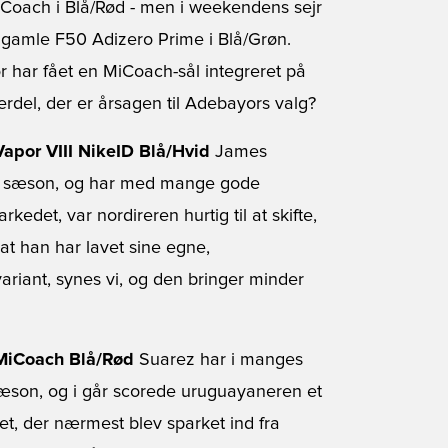
Coach i Blå/Rød - men i weekendens sejr
e gamle F50 Adizero Prime i Blå/Grøn.
or har fået en MiCoach-sål integreret på
rdel, der er årsagen til Adebayors valg?
apor VIII NikeID Blå/Hvid
James
e sæson, og har med mange gode
edet, var nordireren hurtig til at skifte,
at han har lavet sine egne,
variant, synes vi, og den bringer minder
o MiCoach Blå/Rød
Suarez har i manges
æson, og i går scorede uruguayaneren et
 et, der nærmest blev sparket ind fra