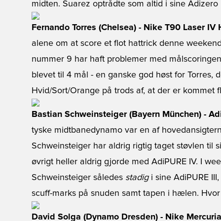
midten. Suarez optrådte som altid i sine Adizer
Fernando Torres (Chelsea) - Nike T90 Laser IV
alene om at score et flot hattrick denne weeken
nummer 9 har haft problemer med målscoringen i
blevet til 4 mål - en ganske god høst for Torres, de
Hvid/Sort/Orange på trods af, at der er kommet fl
Bastian Schweinsteiger (Bayern München) - Ad
tyske midtbanedynamo var en af hovedansigtern
Schweinsteiger har aldrig rigtig taget støvlen til 
øvrigt heller aldrig gjorde med AdiPURE IV. I w
Schweinsteiger således
stadig
i sine AdiPURE III
scuff-marks på snuden samt tapen i hælen. Hvo
David Solga (Dynamo Dresden) - Nike Mercuria