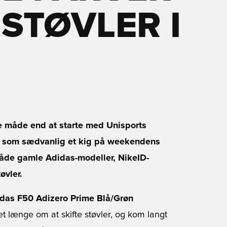
STØVLER I
e måde end at starte med Unisports
i som sædvanlig et kig på weekendens
 både gamle Adidas-modeller, NikeID-
øvler.
das F50 Adizero Prime Blå/Grøn
et længe om at skifte støvler, og kom langt