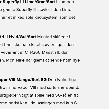
 Superfly III Lime/Grøn/Sort
I kampen
 gamle Superfly III-støvler i den Lime-
o har et mixed sole knopsystem, som det
ri II Hvid/Gul/Sort
Muntari skiftede i
t han ikke har skiftet støvler lige siden -
rvevariant af CTR360 Maestri II, den
vlen. Mon Nike har glemt at sende ham nye
apor VIII Mango/Sort SG
Den lynhurtige
tro i sine Vapor VIII med sorte snørebånd,
urtigløber valgt at spille med SG-sålen fra
tomo bedst kan lide løsningen med kun 6