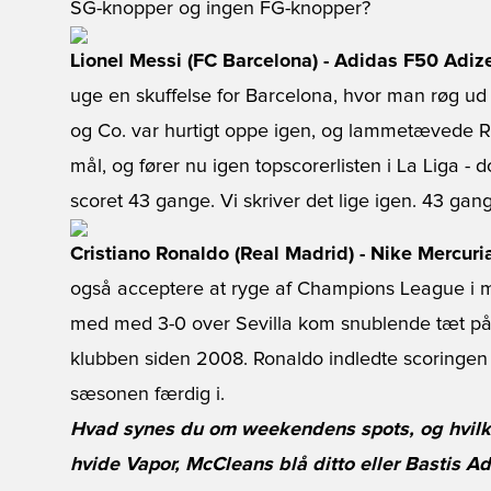
SG-knopper og ingen FG-knopper?
Lionel Messi (FC Barcelona) - Adidas F50 Adi
uge en skuffelse for Barcelona, hvor man røg u
og Co. var hurtigt oppe igen, og lammetævede R
mål, og fører nu igen topscorerlisten i La Liga
scoret 43 gange. Vi skriver det lige igen. 43 gan
Cristiano Ronaldo (Real Madrid) - Nike Mercuri
også acceptere at ryge af Champions League i m
med med 3-0 over Sevilla kom snublende tæt på 
klubben siden 2008. Ronaldo indledte scoringen i
sæsonen færdig i.
Hvad synes du om weekendens spots, og hvilken
hvide Vapor, McCleans blå ditto eller Bastis A