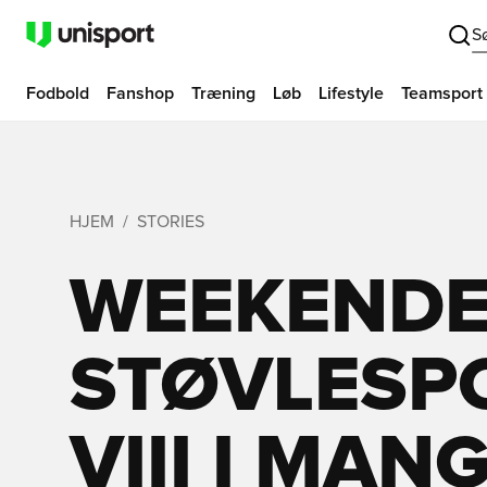
S
Fodbold
Fanshop
Træning
Løb
Lifestyle
Teamsport
HJEM
STORIES
WEEKEND
STØVLESP
VIII I MAN