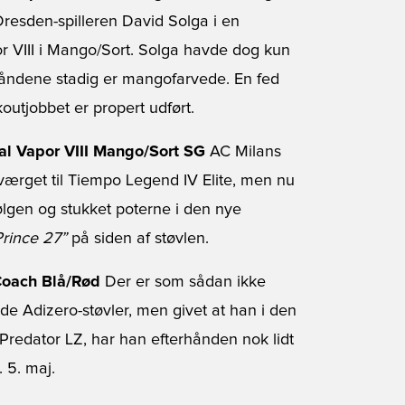
resden-spilleren David Solga i en
 VIII i Mango/Sort. Solga havde dog kun
båndene stadig er mangofarvede. En fed
koutjobbet er propert udført.
ial Vapor VIII Mango/Sort SG
AC Milans
ærget til Tiempo Legend IV Elite, men nu
ølgen og stukket poterne i den nye
Prince 27”
på siden af støvlen.
iCoach Blå/Rød
Der er som sådan ikke
Røde Adizero-støvler, men givet at han i den
 Predator LZ, har han efterhånden nok lidt
 5. maj.