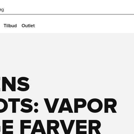
øg
Tilbud
Outlet
ENS
OTS: VAPOR
GE FARVER