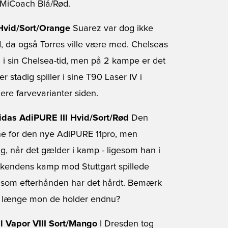
o MiCoach Blå/Rød.
 Hvid/Sort/Orange
Suarez var dog ikke
d, da også Torres ville være med. Chelseas
 sin Chelsea-tid, men på 2 kampe er det
r stadig spiller i sine T90 Laser IV i
ere farvevarianter siden.
idas AdiPURE III Hvid/Sort/Rød
Den
e for den nye AdiPURE 11pro, men
sig, når det gælder i kamp - ligesom han i
eekendens kamp mod Stuttgart spillede
, som efterhånden har det hårdt. Bemærk
r længe mon de holder endnu?
l Vapor VIII Sort/Mango
I Dresden tog