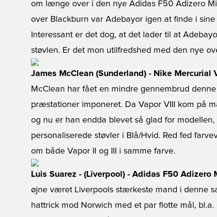
om længe over i den nye Adidas F50 Adizero Mi
over Blackburn var Adebayor igen at finde i sin
Interessant er det dog, at det lader til at Adebay
støvlen. Er det mon utilfredshed med den nye ove
James McClean (Sunderland) - Nike Mercurial V
McClean har fået en mindre gennembrud denn
præstationer imponeret. Da Vapor VIII kom på mark
og nu er han endda blevet så glad for modellen, 
personaliserede støvler i Blå/Hvid. Red fed farve
om både Vapor II og III i samme farve.
Luis Suarez - (Liverpool) - Adidas F50 Adizer
øjne været Liverpools stærkeste mand i denne s
hattrick mod Norwich med et par flotte mål, bl.a.