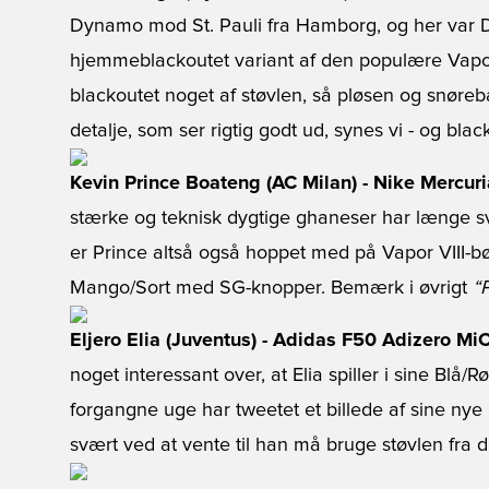
Dynamo mod St. Pauli fra Hamborg, og her var D
hjemmeblackoutet variant af den populære Vapor
blackoutet noget af støvlen, så pløsen og snøre
detalje, som ser rigtig godt ud, synes vi - og blac
Kevin Prince Boateng (AC Milan) - Nike Mercur
stærke og teknisk dygtige ghaneser har længe sv
er Prince altså også hoppet med på Vapor VIII-b
Mango/Sort med SG-knopper. Bemærk i øvrigt
“
Eljero Elia (Juventus) - Adidas F50 Adizero M
noget interessant over, at Elia spiller i sine Blå/
forgangne uge har tweetet et billede af sine nye
svært ved at vente til han må bruge støvlen fra d.