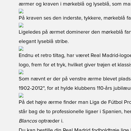
ærmer og kraven i mørkeblå og lyseblå, som mang
På kraven ses den inderste, tykkere, mørkeblå fa
Ligeledes på ærmet dominerer den mørkeblå far
elegant lyseblå stribe.
Endnu et retro tiltag, har været Real Madrid-logoe
logo, frem for et tryk, hvilket giver trøjen et klass
Som nævnt er der på venstre ærme blevet plads
1902-2012", for at hylde klubbens 110-års jubilæ
På det højre ærme finder man Liga de Fútbol Pro
står bag de to professionelle ligaer i Spanien, 
Blancos
optræder i.
Du kan bestille din
Real Madrid fodboldtrøje
lige 