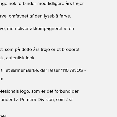
e nok forbinder med tidligere års trøjer.
rve, omfavnet af den lyseblå farve.
ve, men bliver akkompagneret af en
t, som på dette års trøje er et broderet
isk, autentisk look.
 til et ærmemærke, der læser "110 AÑOS -
um.
fesionals logo, som er det forbund der
herunder La Primera Division, som
Los
her.