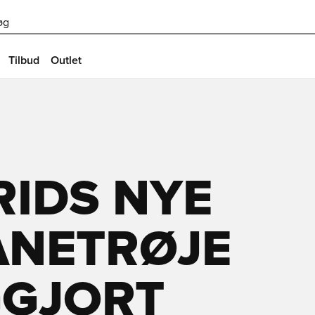
øg
Tilbud
Outlet
RIDS NYE
NETRØJE
GGJORT