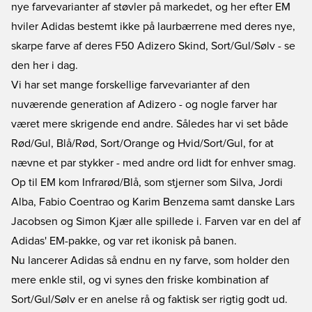
nye farvevarianter af støvler på markedet, og her efter EM
hviler Adidas bestemt ikke på laurbærrene med deres nye,
skarpe farve af deres F50 Adizero Skind, Sort/Gul/Sølv - se
den her i dag.
Vi har set mange forskellige farvevarianter af den
nuværende generation af Adizero - og nogle farver har
været mere skrigende end andre. Således har vi set både
Rød/Gul, Blå/Rød, Sort/Orange og Hvid/Sort/Gul, for at
nævne et par stykker - med andre ord lidt for enhver smag.
Op til EM kom Infrarød/Blå, som stjerner som Silva, Jordi
Alba, Fabio Coentrao og Karim Benzema samt danske Lars
Jacobsen og Simon Kjær alle spillede i. Farven var en del af
Adidas' EM-pakke, og var ret ikonisk på banen.
Nu lancerer Adidas så endnu en ny farve, som holder den
mere enkle stil, og vi synes den friske kombination af
Sort/Gul/Sølv er en anelse rå og faktisk ser rigtig godt ud.