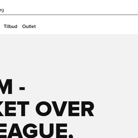
øg
Tilbud
Outlet
M -
KET OVER
EAGUE,