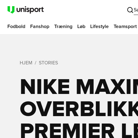
S
Fodbold
Fanshop
Træning
Løb
Lifestyle
Teamsport
HJEM
STORIES
NIKE MAXI
OVERBLIK
PREMIER L