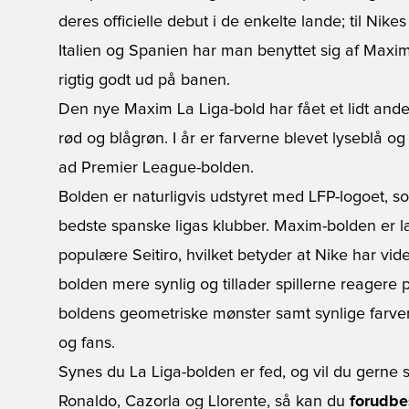
deres officielle debut i de enkelte lande; til Ni
Italien og Spanien har man benyttet sig af Maxim
rigtig godt ud på banen.
Den nye Maxim La Liga-bold har fået et lidt ande
rød og blågrøn. I år er farverne blevet lyseblå o
ad Premier League-bolden.
Bolden er naturligvis udstyret med LFP-logoet, 
bedste spanske ligas klubber. Maxim-bolden er l
populære Seitiro, hvilket betyder at Nike har vi
bolden mere synlig og tillader spillerne reagere
boldens geometriske mønster samt synlige farver
og fans.
Synes du La Liga-bolden er fed, og vil du gerne
Ronaldo, Cazorla og Llorente, så kan du
forudbe