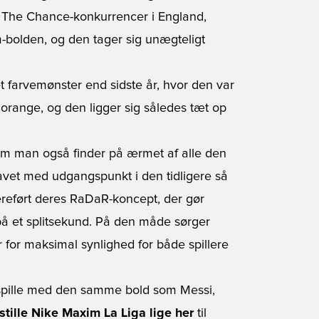
kes The Chance-konkurrencer i England,
-bolden, og den tager sig unægteligt
t farvemønster end sidste år, hvor den var
g orange, og den ligger sig således tæt op
som man også finder på ærmet af alle den
avet med udgangspunkt i den tidligere så
dereført deres RaDaR-koncept, der gør
 på et splitsekund. På den måde sørger
 for maksimal synlighed for både spillere
 spille med den samme bold som Messi,
stille Nike Maxim La Liga lige her
til