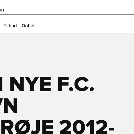
øg
Tilbud
Outlet
 NYE F.C.
VN
ØJE 2012-