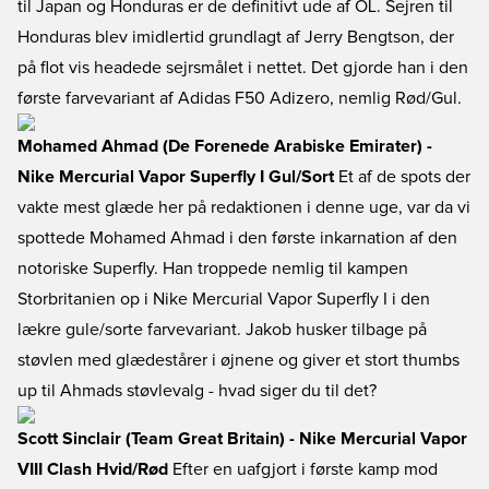
til Japan og Honduras er de definitivt ude af OL. Sejren til
Honduras blev imidlertid grundlagt af Jerry Bengtson, der
på flot vis headede sejrsmålet i nettet. Det gjorde han i den
første farvevariant af Adidas F50 Adizero, nemlig Rød/Gul.
Mohamed Ahmad (De Forenede Arabiske Emirater) -
Nike Mercurial Vapor Superfly I Gul/Sort
Et af de spots der
vakte mest glæde her på redaktionen i denne uge, var da vi
spottede Mohamed Ahmad i den første inkarnation af den
notoriske Superfly. Han troppede nemlig til kampen
Storbritanien op i Nike Mercurial Vapor Superfly I i den
lækre gule/sorte farvevariant. Jakob husker tilbage på
støvlen med glædestårer i øjnene og giver et stort thumbs
up til Ahmads støvlevalg - hvad siger du til det?
Scott Sinclair (Team Great Britain) - Nike Mercurial Vapor
VIII Clash Hvid/Rød
Efter en uafgjort i første kamp mod