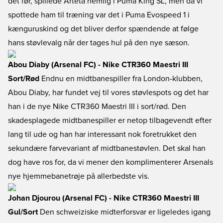
det før, spillede Arteta nemlig i Puma King SL, men da vi
spottede ham til træning var det i Puma Evospeed 1 i
kænguruskind og det bliver derfor spændende at følge
hans støvlevalg når der tages hul på den nye sæson.
Abou Diaby (Arsenal FC) - Nike CTR360 Maestri III
Sort/Rød
Endnu en midtbanespiller fra London-klubben,
Abou Diaby, har fundet vej til vores støvlespots og det har
han i de nye Nike CTR360 Maestri III i sort/rød. Den
skadesplagede midtbanespiller er netop tilbagevendt efter
lang til ude og han har interessant nok foretrukket den
sekundære farvevariant af midtbanestøvlen. Det skal han
dog have ros for, da vi mener den komplimenterer Arsenals
nye hjemmebanetrøje på allerbedste vis.
Johan Djourou (Arsenal FC) - Nike CTR360 Maestri III
Gul/Sort
Den schweiziske midterforsvar er ligeledes igang