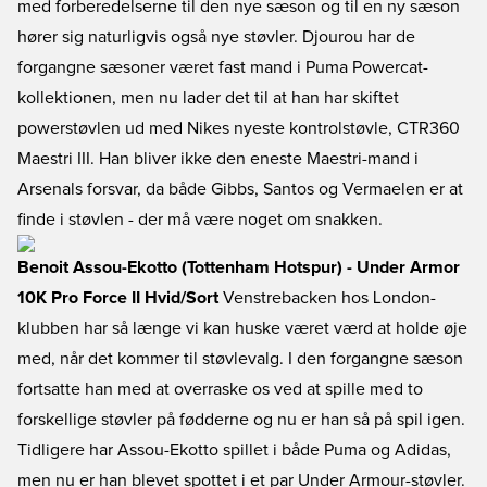
med forberedelserne til den nye sæson og til en ny sæson
hører sig naturligvis også nye støvler. Djourou har de
forgangne sæsoner været fast mand i Puma Powercat-
kollektionen, men nu lader det til at han har skiftet
powerstøvlen ud med Nikes nyeste kontrolstøvle, CTR360
Maestri III. Han bliver ikke den eneste Maestri-mand i
Arsenals forsvar, da både Gibbs, Santos og Vermaelen er at
finde i støvlen - der må være noget om snakken.
Benoit Assou-Ekotto (Tottenham Hotspur) - Under Armor
10K Pro Force II Hvid/Sort
Venstrebacken hos London-
klubben har så længe vi kan huske været værd at holde øje
med, når det kommer til støvlevalg. I den forgangne sæson
fortsatte han med at overraske os ved at spille med to
forskellige støvler på fødderne og nu er han så på spil igen.
Tidligere har Assou-Ekotto spillet i både Puma og Adidas,
men nu er han blevet spottet i et par Under Armour-støvler.