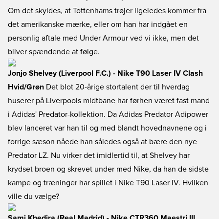
Om det skyldes, at Tottenhams trøjer ligeledes kommer fra
det amerikanske mærke, eller om han har indgået en
personlig aftale med Under Armour ved vi ikke, men det
bliver spændende at følge.
Jonjo Shelvey (Liverpool F.C.) - Nike T90 Laser IV Clash
Hvid/Grøn
Det blot 20-årige stortalent der til hverdag
huserer på Liverpools midtbane har førhen været fast mand
i Adidas' Predator-kollektion. Da Adidas Predator Adipower
blev lanceret var han til og med blandt hovednavnene og i
forrige sæson nåede han således også at bære den nye
Predator LZ. Nu virker det imidlertid til, at Shelvey har
krydset broen og skrevet under med Nike, da han de sidste
kampe og træninger har spillet i Nike T90 Laser IV. Hvilken
ville du vælge?
Sami Khedira (Real Madrid) - Nike CTR360 Maestri III