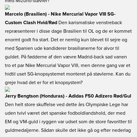
med Mizuno-støvler?
Marcelo (Brasilien) - Nike Mercurial Vapor VIII SG-
Custom Clash Hvid/Rød
Den karismatiske venstreback
repræsenterer i disse dage Brasilien til OL og de er kommet
enormt godt fra start. Det er nemlig kun blevet til sejre og
med Spanien ude kandiderer brasilianerne for alvor til
guldet. På fødderne af den vævre Madrid-back sad vanen
tro et par Nike Mercurial Vapor VIII, men denne gang var et
hidtil uset SG-knopsystemet monteret på støvlerne. Kan du
greje hvad det er for et knopsystem?
Jerry Bengtson (Honduras) - Adidas F50 Adizero Rød/Gul
Den helt store skuffelse ved dette års Olympiske Lege har
uden tvivl været det spanske fodboldlandshold, der med
EM og VM-guld i ryggen var udset som de store favoritter til
guldmedaljerne. Sådan skulle det ikke gå og efter nederlag