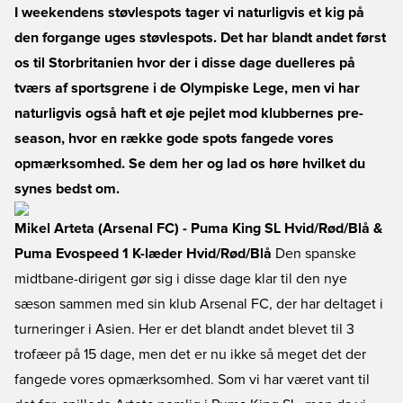
I weekendens støvlespots tager vi naturligvis et kig på
den forgange uges støvlespots. Det har blandt andet først
os til Storbritanien hvor der i disse dage duelleres på
tværs af sportsgrene i de Olympiske Lege, men vi har
naturligvis også haft et øje pejlet mod klubbernes pre-
season, hvor en række gode spots fangede vores
opmærksomhed. Se dem her og lad os høre hvilket du
synes bedst om.
Mikel Arteta (Arsenal FC) - Puma King SL Hvid/Rød/Blå &
Puma Evospeed 1 K-læder Hvid/Rød/Blå
Den spanske
midtbane-dirigent gør sig i disse dage klar til den nye
sæson sammen med sin klub Arsenal FC, der har deltaget i
turneringer i Asien. Her er det blandt andet blevet til 3
trofæer på 15 dage, men det er nu ikke så meget det der
fangede vores opmærksomhed. Som vi har været vant til