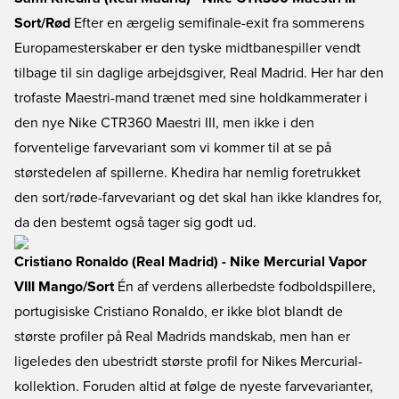
Sort/Rød
Efter en ærgelig semifinale-exit fra sommerens
Europamesterskaber er den tyske midtbanespiller vendt
tilbage til sin daglige arbejdsgiver, Real Madrid. Her har den
trofaste Maestri-mand trænet med sine holdkammerater i
den nye Nike CTR360 Maestri III, men ikke i den
forventelige farvevariant som vi kommer til at se på
størstedelen af spillerne. Khedira har nemlig foretrukket
den sort/røde-farvevariant og det skal han ikke klandres for,
da den bestemt også tager sig godt ud.
Cristiano Ronaldo (Real Madrid) - Nike Mercurial Vapor
VIII Mango/Sort
Én af verdens allerbedste fodboldspillere,
portugisiske Cristiano Ronaldo, er ikke blot blandt de
største profiler på Real Madrids mandskab, men han er
ligeledes den ubestridt største profil for Nikes Mercurial-
kollektion. Foruden altid at følge de nyeste farvevarianter,