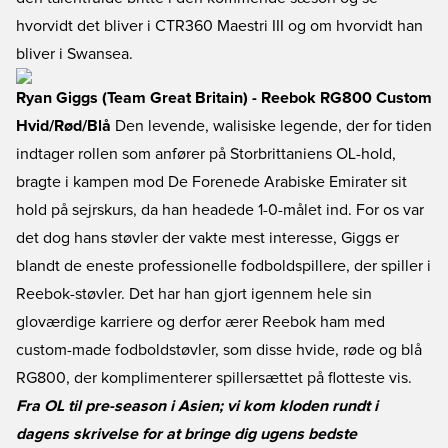
hvorvidt det bliver i CTR360 Maestri III og om hvorvidt han
bliver i Swansea.
Ryan Giggs (Team Great Britain) - Reebok RG800 Custom
Hvid/Rød/Blå
Den levende, walisiske legende, der for tiden
indtager rollen som anfører på Storbrittaniens OL-hold,
bragte i kampen mod De Forenede Arabiske Emirater sit
hold på sejrskurs, da han headede 1-0-målet ind. For os var
det dog hans støvler der vakte mest interesse, Giggs er
blandt de eneste professionelle fodboldspillere, der spiller i
Reebok-støvler. Det har han gjort igennem hele sin
gloværdige karriere og derfor ærer Reebok ham med
custom-made fodboldstøvler, som disse hvide, røde og blå
RG800, der komplimenterer spillersættet på flotteste vis.
Fra OL til pre-season i Asien; vi kom kloden rundt i
dagens skrivelse for at bringe dig ugens bedste