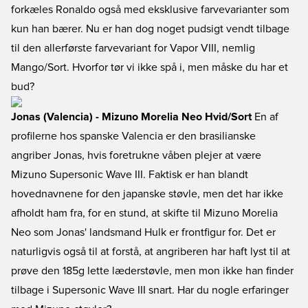
forkæles Ronaldo også med eksklusive farvevarianter som
kun han bærer. Nu er han dog noget pudsigt vendt tilbage
til den allerførste farvevariant for Vapor VIII, nemlig
Mango/Sort. Hvorfor tør vi ikke spå i, men måske du har et
bud?
Jonas (Valencia) - Mizuno Morelia Neo Hvid/Sort
En af
profilerne hos spanske Valencia er den brasilianske
angriber Jonas, hvis foretrukne våben plejer at være
Mizuno Supersonic Wave III. Faktisk er han blandt
hovednavnene for den japanske støvle, men det har ikke
afholdt ham fra, for en stund, at skifte til Mizuno Morelia
Neo som Jonas' landsmand Hulk er frontfigur for. Det er
naturligvis også til at forstå, at angriberen har haft lyst til at
prøve den 185g lette læderstøvle, men mon ikke han finder
tilbage i Supersonic Wave III snart. Har du nogle erfaringer