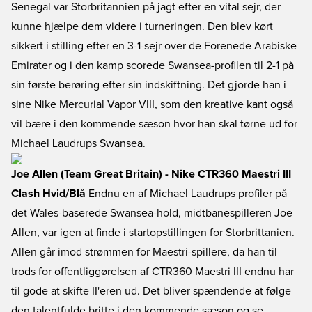
Senegal var Storbritannien på jagt efter en vital sejr, der
kunne hjælpe dem videre i turneringen. Den blev kørt
sikkert i stilling efter en 3-1-sejr over de Forenede Arabiske
Emirater og i den kamp scorede Swansea-profilen til 2-1 på
sin første berøring efter sin indskiftning. Det gjorde han i
sine Nike Mercurial Vapor VIII, som den kreative kant også
vil bære i den kommende sæson hvor han skal tørne ud for
Michael Laudrups Swansea.
Joe Allen (Team Great Britain) - Nike CTR360 Maestri III
Clash Hvid/Blå
Endnu en af Michael Laudrups profiler på
det Wales-baserede Swansea-hold, midtbanespilleren Joe
Allen, var igen at finde i startopstillingen for Storbrittanien.
Allen går imod strømmen for Maestri-spillere, da han til
trods for offentliggørelsen af CTR360 Maestri III endnu har
til gode at skifte II'eren ud. Det bliver spændende at følge
den talentfulde britte i den kommende sæson og se