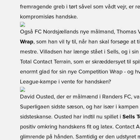
fremragende greb i tørt såvel som vådt vejr, er re
kompromisløs handske.
Også FC Nordsjællands nye målmand, Thomas Vil
Wrap
, som han vil ty til, når han skal forsøge at 
mestre. Villadsen har længe stået i Sells, og i si
Total Contact Terrain, som er skræddersyet til s
enormt glad for sin nye Competition Wrap - og
League-kampe i vente for handsken?
David Ousted, der er målmænd i Randers FC, var m
Superligaen sidste sæson, og har især i kampen
sidsteskanse. Ousted har indtil nu spillet i
Sells 
positiv omkring handskens fit og latex. Contact 
glimrende på hånden. Samtidig er den udstyret m