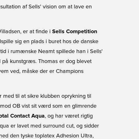
sultation af Sells' vision om at lave en
ladsen, er at finde i
Sells Competition
tilspille sig en plads i buret hos de danske
n tid i rumænske Neamt spillede han i Sells'
pil på kunstgræs. Thomas er dog blevet
 hvem ved, måske der er Champions
ed til at sikre klubben oprykning til
 mod OB vist sit værd som en glimrende
Total Contact Aqua
, og har været rigtig
Aqua er lavet med surround cut, og sidder
ed den tyske toplatex Adhesion Ultra,