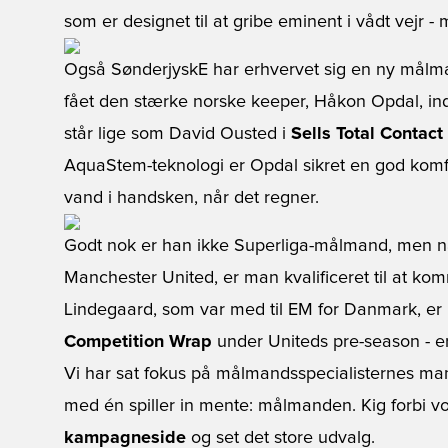
som er designet til at gribe eminent i vådt vejr - 
Også SønderjyskE har erhvervet sig en ny målma
fået den stærke norske keeper, Håkon Opdal, ind
står lige som David Ousted i
Sells Total Contac
AquaStem-teknologi er Opdal sikret en god komf
vand i handsken, når det regner.
Godt nok er han ikke Superliga-målmand, men når
Manchester United, er man kvalificeret til at k
Lindegaard, som var med til EM for Danmark, er n
Competition Wrap
under Uniteds pre-season - er
Vi har sat fokus på målmandsspecialisternes mang
med én spiller in mente: målmanden. Kig forbi v
kampagneside
og set det store udvalg.