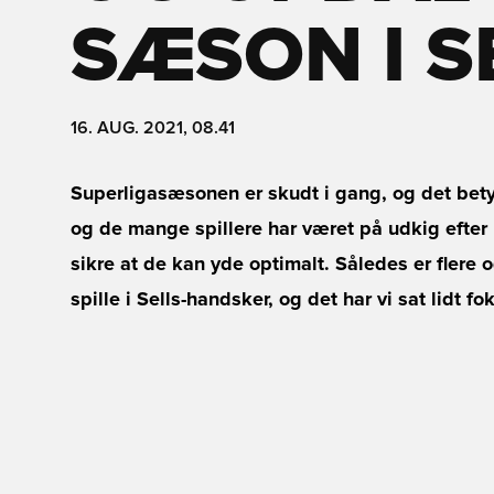
SÆSON I S
16. AUG. 2021, 08.41
Superligasæsonen er skudt i gang, og det betyd
og de mange spillere har været på udkig efter n
sikre at de kan yde optimalt. Således er flere
spille i Sells-handsker, og det har vi sat lidt 