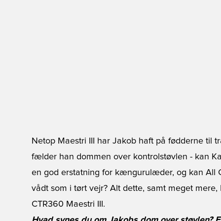
Netop Maestri III har Jakob haft på fødderne til 
fælder han dommen over kontrolstøvlen - kan Kan
en god erstatning for kængurulæder, og kan All C
vådt som i tørt vejr? Alt dette, samt meget mere,
CTR360 Maestri III.
Hvad synes du om Jakobs dom over støvlen? Er