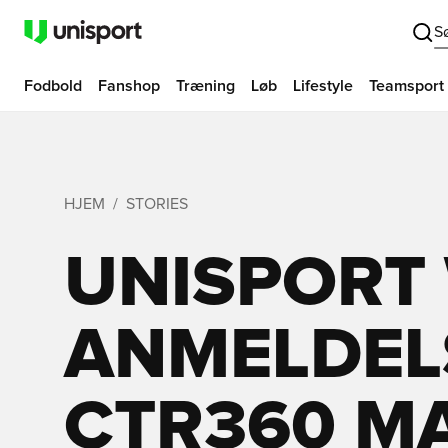
S
Fodbold
Fanshop
Træning
Løb
Lifestyle
Teamsport
HJEM
STORIES
UNISPORT
ANMELDELS
CTR360 MAE