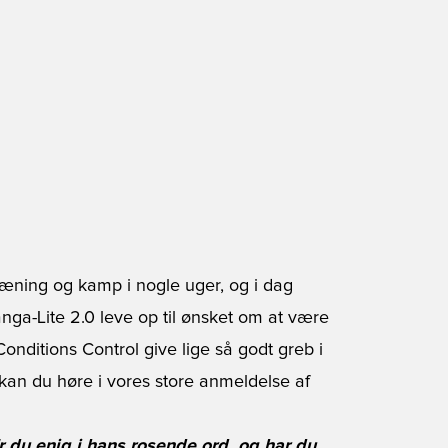
træning og kamp i nogle uger, og i dag
ga-Lite 2.0 leve op til ønsket om at være
onditions Control give lige så godt greb i
 kan du høre i vores store anmeldelse af
 du enig i hans rosende ord, og har du