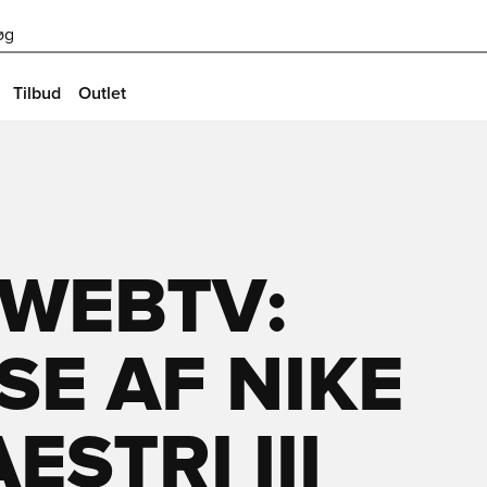
øg
Tilbud
Outlet
 WEBTV:
E AF NIKE
STRI III