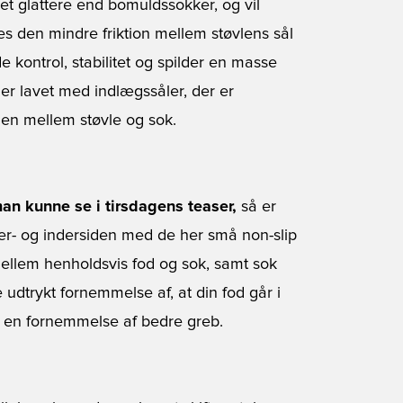
et glattere end bomuldssokker, og vil
des den mindre friktion mellem støvlens sål
kontrol, stabilitet og spilder en masse
r lavet med indlægssåler, der er
onen mellem støvle og sok.
an kunne se i tirsdagens teaser,
så er
yder- og indersiden med de her små non-slip
 mellem henholdsvis fod og sok, samt sok
e udtrykt fornemmelse af, at din fod går i
år en fornemmelse af bedre greb.