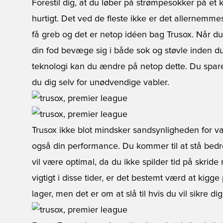
Forestil dig, at du løber på strømpesokker på et k
hurtigt. Det ved de fleste ikke er det allernemmes
få greb og det er netop idéen bag Trusox. Når du vi
din fod bevæge sig i både sok og støvle inden du
teknologi kan du ændre på netop dette. Du spare
du dig selv for unødvendige vabler.
Trusox ikke blot mindsker sandsynligheden for v
også din performance. Du kommer til at stå bedre 
vil være optimal, da du ikke spilder tid på skride 
vigtigt i disse tider, er det bestemt værd at kigg
lager, men det er om at slå til hvis du vil sikre dig