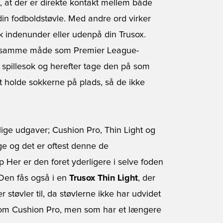
gt, at der er direkte kontakt mellem både
in fodboldstøvle. Med andre ord virker
k indenunder eller udenpå din Trusox.
 på samme måde som Premier League-
n spillesok og herefter tage den på som
at holde sokkerne på plads, så de ikke
ige udgaver; Cushion Pro, Thin Light og
e og det er oftest denne de
p Her er den foret yderligere i selve foden
 Den fås også i en
Trusox Thin Light
, der
r støvler til, da støvlerne ikke har udvidet
 som Cushion Pro, men som har et længere