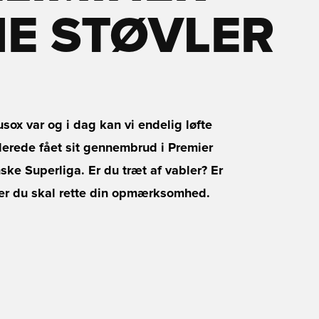
INE STØVLER
sox var og i dag kan vi endelig løfte
llerede fået sit gennembrud i Premier
ske Superliga. Er du træt af vabler? Er
t her du skal rette din opmærksomhed.