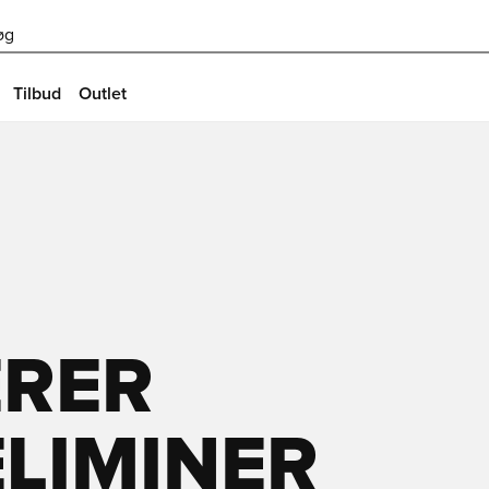
øg
Tilbud
Outlet
RER
ELIMINER