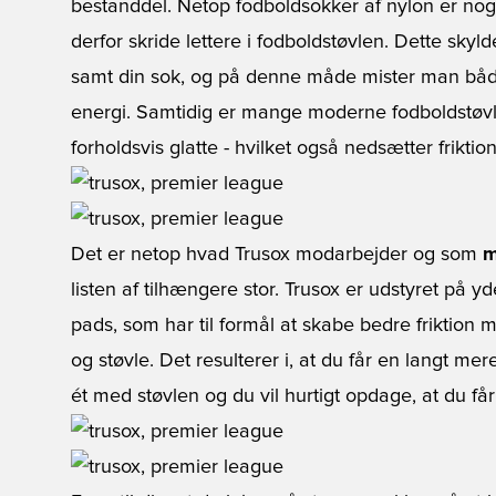
bestanddel. Netop fodboldsokker af nylon er nog
derfor skride lettere i fodboldstøvlen. Dette skyl
samt din sok, og på denne måde mister man både 
energi. Samtidig er mange moderne fodboldstøvle
forholdsvis glatte - hvilket også nedsætter frikti
Det er netop hvad Trusox modarbejder og som
m
listen af tilhængere stor. Trusox er udstyret på 
pads, som har til formål at skabe bedre friktion
og støvle. Det resulterer i, at du får en langt mer
ét med støvlen og du vil hurtigt opdage, at du f