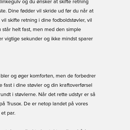
linkegulv og du ønsker at skifte retning
te. Dine fødder vil skride ud før du når at
l skifte retning i dine fodboldstøvler, vil
 står helt fast, men med den simple
r vigtige sekunder og ikke mindst sparer
abler og øger komforten, men de forbedrer
fast i dine støvler og din kraftoverførsel
rundt i støvlerne. Når det rette udstyr er så
e på Trusox. De er netop landet på vores
 et par.