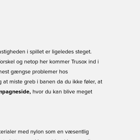
stigheden i spillet er ligeledes steget.
forskel og netop her kommer Trusox ind i
de mest gængse problemer hos
og at miste greb i banen da du ikke føler, at
ampagneside,
hvor du kan blive meget
terialer med nylon som en væsentlig