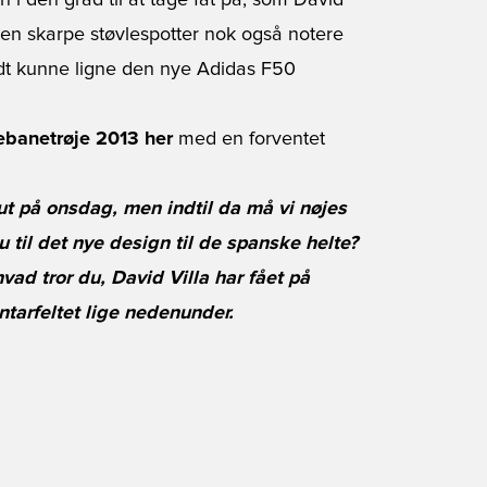
i den grad til at tage fat på, som David
l den skarpe støvlespotter nok også notere
odt kunne ligne den nye Adidas F50
ebanetrøje 2013 her
med en forventet
t på onsdag, men indtil da må vi nøjes
 til det nye design til de spanske helte?
vad tror du, David Villa har fået på
arfeltet lige nedenunder.