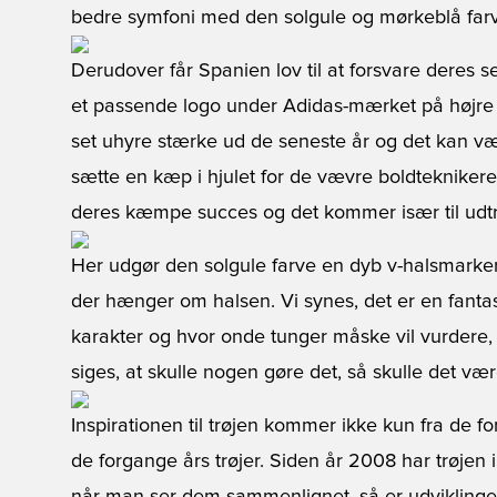
bedre symfoni med den solgule og mørkeblå farve
Derudover får Spanien lov til at forsvare deres
et passende logo under Adidas-mærket på højre 
set uhyre stærke ud de seneste år og det kan vær
sætte en kæp i hjulet for de vævre boldteknikere.
deres kæmpe succes og det kommer især til udtr
Her udgør den solgule farve en dyb v-halsmarker
der hænger om halsen. Vi synes, det er en fantasti
karakter og hvor onde tunger måske vil vurdere, 
siges, at skulle nogen gøre det, så skulle det væ
Inspirationen til trøjen kommer ikke kun fra de
de forgange års trøjer. Siden år 2008 har trøje