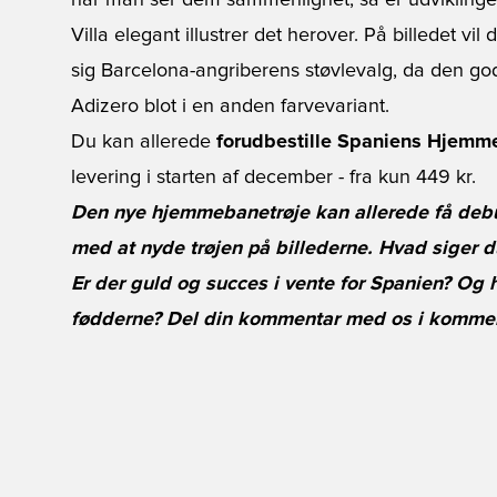
når man ser dem sammenlignet, så er udviklingen 
Villa elegant illustrer det herover. På billedet vi
sig Barcelona-angriberens støvlevalg, da den g
Adizero blot i en anden farvevariant.
Du kan allerede
forudbestille Spaniens Hjemm
levering i starten af december - fra kun 449 kr.
Den nye hjemmebanetrøje kan allerede få debu
med at nyde trøjen på billederne. Hvad siger du
Er der guld og succes i vente for Spanien? Og h
fødderne? Del din kommentar med os i komment