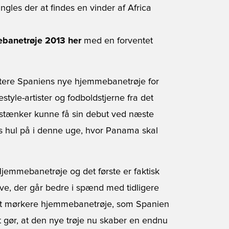
angles der at findes en vinder af Africa
ebanetrøje 2013 her
med en forventet
ntere Spaniens nye hjemmebanetrøje for
tyle-artister og fodboldstjerne fra det
mistænker kunne få sin debut ved næste
s hul på i denne uge, hvor Panama skal
Hjemmebanetrøje og det første er faktisk
arve, der går bedre i spænd med tidligere
oget mørkere hjemmebanetrøje, som Spanien
gør, at den nye trøje nu skaber en endnu