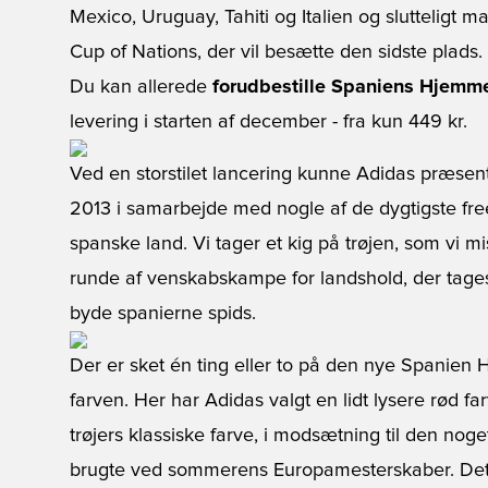
Mexico, Uruguay, Tahiti og Italien og slutteligt m
Cup of Nations, der vil besætte den sidste plads.
Du kan allerede
forudbestille Spaniens Hjemm
levering i starten af december - fra kun 449 kr.
Ved en storstilet lancering kunne Adidas præse
2013 i samarbejde med nogle af de dygtigste frees
spanske land. Vi tager et kig på trøjen, som vi 
runde af venskabskampe for landshold, der tage
byde spanierne spids.
Der er sket én ting eller to på den nye Spanien 
farven. Her har Adidas valgt en lidt lysere rød f
trøjers klassiske farve, i modsætning til den n
brugte ved sommerens Europamesterskaber. Det 