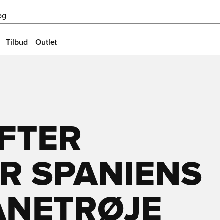
øg
Tilbud
Outlet
FTER
R SPANIENS
NETRØJE