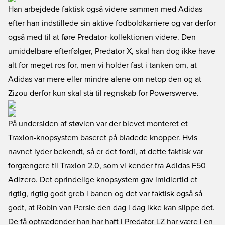
Han arbejdede faktisk også videre sammen med Adidas
efter han indstillede sin aktive fodboldkarriere og var derfor
også med til at føre Predator-kollektionen videre. Den
umiddelbare efterfølger, Predator X, skal han dog ikke have
alt for meget ros for, men vi holder fast i tanken om, at
Adidas var mere eller mindre alene om netop den og at
Zizou derfor kun skal stå til regnskab for Powerswerve.
På undersiden af støvlen var der blevet monteret et
Traxion-knopsystem baseret på bladede knopper. Hvis
navnet lyder bekendt, så er det fordi, at dette faktisk var
forgængere til Traxion 2.0, som vi kender fra Adidas F50
Adizero. Det oprindelige knopsystem gav imidlertid et
rigtig, rigtig godt greb i banen og det var faktisk også så
godt, at Robin van Persie den dag i dag ikke kan slippe det.
De få optrædender han har haft i Predator LZ har være i en