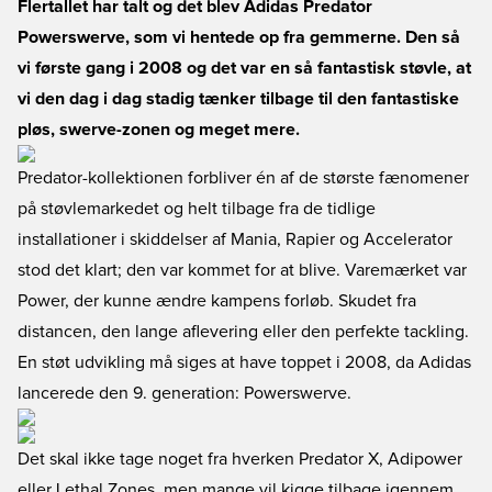
Flertallet har talt og det blev Adidas Predator
Powerswerve, som vi hentede op fra gemmerne. Den så
vi første gang i 2008 og det var en så fantastisk støvle, at
vi den dag i dag stadig tænker tilbage til den fantastiske
pløs, swerve-zonen og meget mere.
Predator-kollektionen forbliver én af de største fænomener
på støvlemarkedet og helt tilbage fra de tidlige
installationer i skiddelser af Mania, Rapier og Accelerator
stod det klart; den var kommet for at blive. Varemærket var
Power, der kunne ændre kampens forløb. Skudet fra
distancen, den lange aflevering eller den perfekte tackling.
En støt udvikling må siges at have toppet i 2008, da Adidas
lancerede den 9. generation: Powerswerve.
Det skal ikke tage noget fra hverken Predator X, Adipower
eller Lethal Zones, men mange vil kigge tilbage igennem