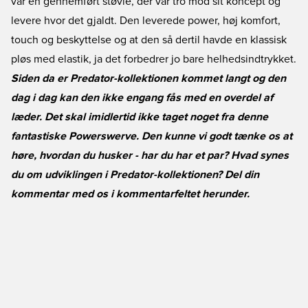
var en gennemført støvle, der var tro mod sit koncept og
levere hvor det gjaldt. Den leverede power, høj komfort,
touch og beskyttelse og at den så dertil havde en klassisk
pløs med elastik, ja det forbedrer jo bare helhedsindtrykket.
Siden da er Predator-kollektionen kommet langt og den
dag i dag kan den ikke engang fås med en overdel af
læder. Det skal imidlertid ikke taget noget fra denne
fantastiske Powerswerve. Den kunne vi godt tænke os at
høre, hvordan du husker - har du har et par? Hvad synes
du om udviklingen i Predator-kollektionen? Del din
kommentar med os i kommentarfeltet herunder.