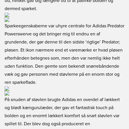
tid, hvilket gav dig længere tid til at påvirke bolden og
dermed sparket.
Sparkeegenskaberne var uhyre centrale for Adidas Predator
Powerswerve og det bringer mig til endnu en af
grundende, der gør denne til den sidste ‘rigtige’ Predator;
pløsen. Et ikon nærmere end et varemærke er hvad pløsen
efterhånden betegnes som, men den var nemlig ikke helt
uden funktion. Den gemte som bekendt snørrebåndende
væk og gav personen med støvlerne på en enorm stor og
ren sparkeflade.
På snuden af støvlen brugte Adidas en overdel af lækkert
og blødt kængurulæder, der gav et fantastisk touch på
bolden og en enormt lækkert komfort så snart støvlen var
spillet til. Der blev dog også produceret en