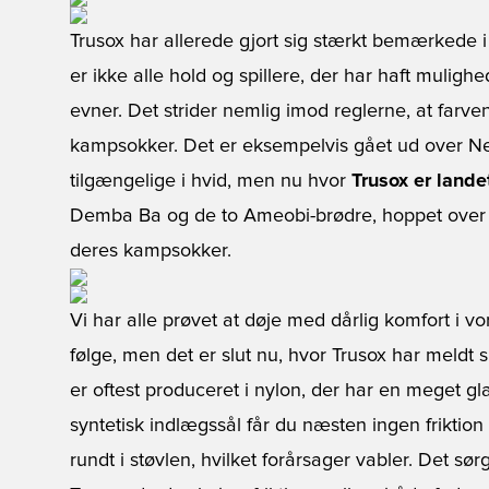
Trusox har allerede gjort sig stærkt bemærkede
er ikke alle hold og spillere, der har haft mulig
evner. Det strider nemlig imod reglerne, at farven
kampsokker. Det er eksempelvis gået ud over New
tilgængelige i hvid, men nu hvor
Trusox er landet
Demba Ba og de to Ameobi-brødre, hoppet over 
deres kampsokker.
Vi har alle prøvet at døje med dårlig komfort i vo
følge, men det er slut nu, hvor Trusox har meldt
er oftest produceret i nylon, der har en meget g
syntetisk indlægssål får du næsten ingen friktion 
rundt i støvlen, hvilket forårsager vabler. Det sør