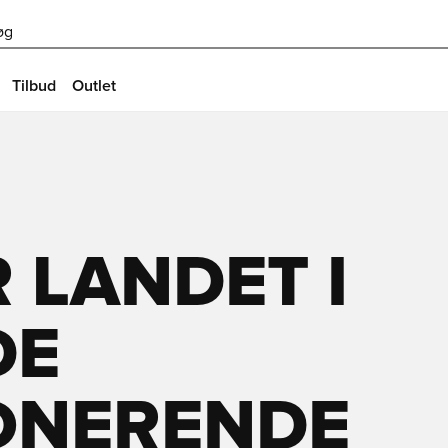
øg
Tilbud
Outlet
 LANDET I
DE
ONERENDE