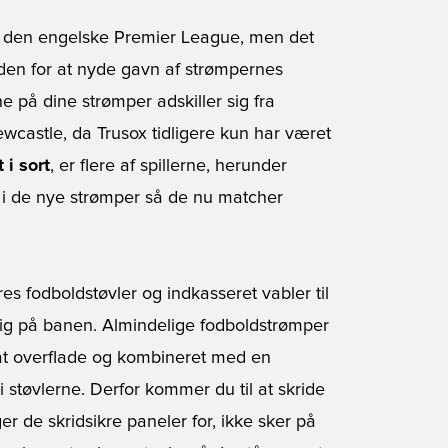
 i den engelske Premier League, men det
heden for at nyde gavn af strømpernes
e på dine strømper adskiller sig fra
castle, da Trusox tidligere kun har været
 i sort
, er flere af spillerne, herunder
i de nye strømper så de nu matcher
res fodboldstøvler og indkasseret vabler til
 sig på banen. Almindelige fodboldstrømper
lat overflade og kombineret med en
i støvlerne. Derfor kommer du til at skride
ger de skridsikre paneler for, ikke sker på