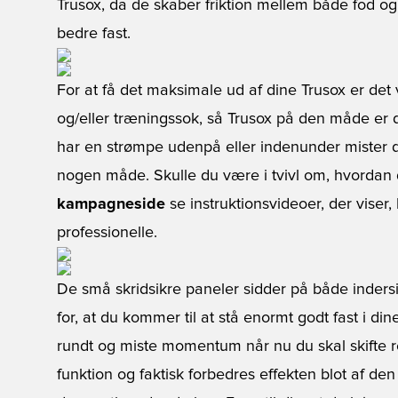
Trusox, da de skaber friktion mellem både fod og
bedre fast.
For at få det maksimale ud af dine Trusox er det v
og/eller træningssok, så Trusox på den måde er d
har en strømpe udenpå eller indenunder mister de
nogen måde. Skulle du være i tvivl om, hvordan 
kampagneside
se instruktionsvideoer, der viser
professionelle.
De små skridsikre paneler sidder på både inders
for, at du kommer til at stå enormt godt fast i din
rundt og miste momentum når nu du skal skifte re
funktion og faktisk forbedres effekten blot af den