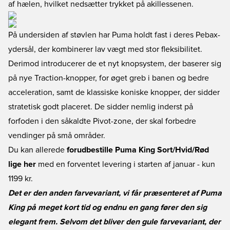
af hælen, hvilket nedsætter trykket på akillessenen.
På undersiden af støvlen har Puma holdt fast i deres Pebax-
ydersål, der kombinerer lav vægt med stor fleksibilitet.
Derimod introducerer de et nyt knopsystem, der baserer sig
på nye Traction-knopper, for øget greb i banen og bedre
acceleration, samt de klassiske koniske knopper, der sidder
stratetisk godt placeret. De sidder nemlig inderst på
forfoden i den såkaldte Pivot-zone, der skal forbedre
vendinger på små områder.
Du kan allerede
forudbestille Puma King Sort/Hvid/Rød
lige her
med en forventet levering i starten af januar - kun
1199 kr.
Det er den anden farvevariant, vi får præsenteret af Puma
King på meget kort tid og endnu en gang fører den sig
elegant frem. Selvom det bliver den gule farvevariant, der