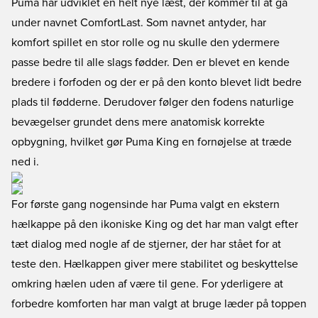
Puma har udviklet en helt nye læst, der kommer til at gå
under navnet ComfortLast. Som navnet antyder, har
komfort spillet en stor rolle og nu skulle den ydermere
passe bedre til alle slags fødder. Den er blevet en kende
bredere i forfoden og der er på den konto blevet lidt bedre
plads til fødderne. Derudover følger den fodens naturlige
bevægelser grundet dens mere anatomisk korrekte
opbygning, hvilket gør Puma King en fornøjelse at træde
ned i.
For første gang nogensinde har Puma valgt en ekstern
hælkappe på den ikoniske King og det har man valgt efter
tæt dialog med nogle af de stjerner, der har stået for at
teste den. Hælkappen giver mere stabilitet og beskyttelse
omkring hælen uden af være til gene. For yderligere at
forbedre komforten har man valgt at bruge læder på toppen