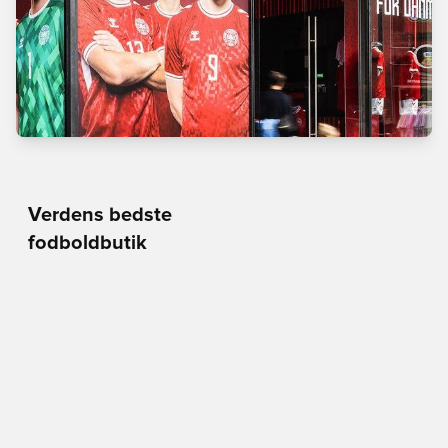
Verdens bedste
fodboldbutik
Man - Tors
10.00 - 18.00
Fre
10.00 - 19.00
Lør
10.00 - 17.00
Søn
11.00 - 16.00
Vimmelskaftet 42,
1161 Copenhagen