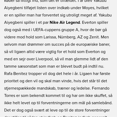
køber så flittigt ind, som det er tilfældet. I år blev Yakubu
Aiyegbeni tilføjet listen over indkøb under Moyes, hvilket
er en spiller man har forventet sig utroligt meget af. Yakubu
Aiyegbeni spiller i et par
Nike Air Legend
. Everton spiller
dog også med i UEFA-cuppens gruppe A, hvor de bør gå
videre mod hold som Larissa, Nürnberg, AZ og Zenit. Men
selvom man drømmer om succes på de europæiske baner,
så vil ligaen altid være vigtig for et hold som Everton og
med en sejr over Liverpool, så vil man glemme lidt af den
tamme sæsonstart som man er blevet budt på indtil nu.
Rafa Benitez tropper vil dog det hele i år. Ligaen har første
prioritet og den vil og skal man vinde, hvis det står til det
stjernespækkede mandskab, træner og ledelse. Fernando
Torres er som bekendt kommet til og har om ikke skuffet, så
ikke helt levet op til forventningerne om mål på samlebånd.
Det er dog også svært at leve op til de store forventninger