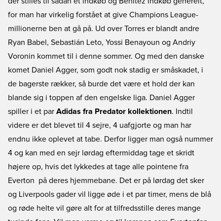
der stilles til sådan et indkøb og Benitez indkøb generelt,
for man har virkelig forstået at give Champions League-
millionerne ben at gå på. Ud over Torres er blandt andre
Ryan Babel, Sebastián Leto, Yossi Benayoun og Andriy
Voronin kommet til i denne sommer. Og med den danske
komet Daniel Agger, som godt nok stadig er småskadet, i
de bagerste rækker, så burde det være et hold der kan
blande sig i toppen af den engelske liga. Daniel Agger
spiller i et par
Adidas fra Predator kollektionen
. Indtil
videre er det blevet til 4 sejre, 4 uafgjorte og man har
endnu ikke oplevet at tabe. Derfor ligger man også nummer
4 og kan med en sejr lørdag eftermiddag tage et skridt
højere op, hvis det lykkedes at tage alle pointene fra
Everton  på deres hjemmebane. Det er på lørdag det sker
og Liverpools gader vil ligge øde i et par timer, mens de blå
og røde helte vil gøre alt for at tilfredsstille deres mange