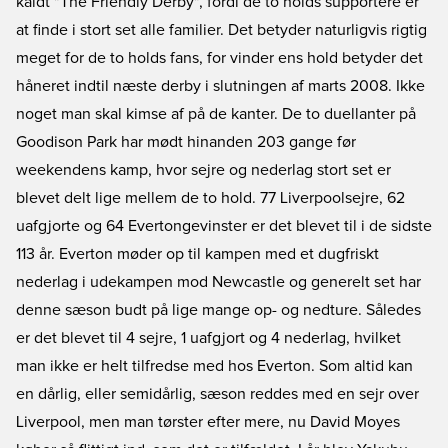
kaldt "The Friendly Derby", fordi de to holds supportere er
at finde i stort set alle familier. Det betyder naturligvis rigtig
meget for de to holds fans, for vinder ens hold betyder det
håneret indtil næste derby i slutningen af marts 2008. Ikke
noget man skal kimse af på de kanter. De to duellanter på
Goodison Park har mødt hinanden 203 gange før
weekendens kamp, hvor sejre og nederlag stort set er
blevet delt lige mellem de to hold. 77 Liverpoolsejre, 62
uafgjorte og 64 Evertongevinster er det blevet til i de sidste
113 år. Everton møder op til kampen med et dugfriskt
nederlag i udekampen mod Newcastle og generelt set har
denne sæson budt på lige mange op- og nedture. Således
er det blevet til 4 sejre, 1 uafgjort og 4 nederlag, hvilket
man ikke er helt tilfredse med hos Everton. Som altid kan
en dårlig, eller semidårlig, sæson reddes med en sejr over
Liverpool, men man tørster efter mere, nu David Moyes