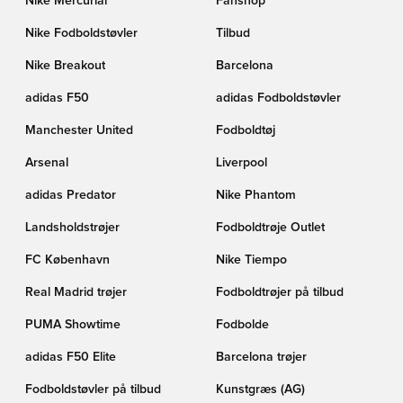
Nike Mercurial
Fanshop
Nike Fodboldstøvler
Tilbud
Nike Breakout
Barcelona
adidas F50
adidas Fodboldstøvler
Manchester United
Fodboldtøj
Arsenal
Liverpool
adidas Predator
Nike Phantom
Landsholdstrøjer
Fodboldtrøje Outlet
FC København
Nike Tiempo
Real Madrid trøjer
Fodboldtrøjer på tilbud
PUMA Showtime
Fodbolde
adidas F50 Elite
Barcelona trøjer
Fodboldstøvler på tilbud
Kunstgræs (AG)