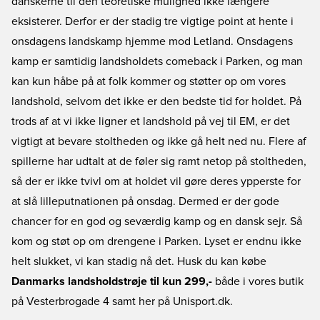
danskerne til den teoretiske mulighed ikke længere
eksisterer. Derfor er der stadig tre vigtige point at hente i
onsdagens landskamp hjemme mod Letland. Onsdagens
kamp er samtidig landsholdets comeback i Parken, og man
kan kun håbe på at folk kommer og støtter op om vores
landshold, selvom det ikke er den bedste tid for holdet. På
trods af at vi ikke ligner et landshold på vej til EM, er det
vigtigt at bevare stoltheden og ikke gå helt ned nu. Flere af
spillerne har udtalt at de føler sig ramt netop på stoltheden,
så der er ikke tvivl om at holdet vil gøre deres ypperste for
at slå lilleputnationen på onsdag. Dermed er der gode
chancer for en god og seværdig kamp og en dansk sejr. Så
kom og støt op om drengene i Parken. Lyset er endnu ikke
helt slukket, vi kan stadig nå det. Husk du kan købe
Danmarks landsholdstrøje til kun 299,-
både i vores butik
på Vesterbrogade 4 samt her på Unisport.dk.