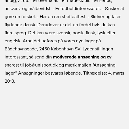
af dig, at du: - Er over 18 år. - Er mødestabil. - Er seriøs,
ansvars- og målbevidst. - Er fodboldinteresseret. - Ønsker at
gøre en forskel. - Har en ren straffeattest. - Skriver og taler
flydende dansk. Derudover er det en fordel hvis du kan
flere sprog. Det kan være svensk, norsk, finsk, tysk eller
engelsk. Arbejdet udføres på vores nye lager på
Bådehavnsgade, 2450 København SV. Lyder stillingen
interessant, så send din
motiverede ansøgning og cv
snarest til job@unisport.dk og mærk mailen "Ansøgning 
lager." Ansøgninger besvares løbende. Tiltrædelse: 4. marts
2013.