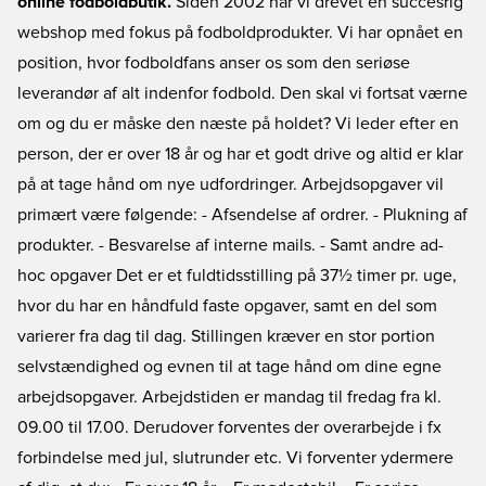
online fodboldbutik.
Siden 2002 har vi drevet en succesrig
webshop med fokus på fodboldprodukter. Vi har opnået en
position, hvor fodboldfans anser os som den seriøse
leverandør af alt indenfor fodbold. Den skal vi fortsat værne
om og du er måske den næste på holdet? Vi leder efter en
person, der er over 18 år og har et godt drive og altid er klar
på at tage hånd om nye udfordringer. Arbejdsopgaver vil
primært være følgende: - Afsendelse af ordrer. - Plukning af
produkter. - Besvarelse af interne mails. - Samt andre ad-
hoc opgaver Det er et fuldtidsstilling på 37½ timer pr. uge,
hvor du har en håndfuld faste opgaver, samt en del som
varierer fra dag til dag. Stillingen kræver en stor portion
selvstændighed og evnen til at tage hånd om dine egne
arbejdsopgaver. Arbejdstiden er mandag til fredag fra kl.
09.00 til 17.00. Derudover forventes der overarbejde i fx
forbindelse med jul, slutrunder etc. Vi forventer ydermere