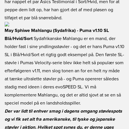
har nappet et par Asics Testimonial i Sort/Hvid, men for at
peppe dem lidt op, har han gjort det af med pløsen og
tilføjet et par blå snørrebånd.
May Sphiwe Mahlangu (Sydafrika) - Puma v1.10 SL
Blå/Hvid/Sort
Sydafrikanske Mahlangu er en mand, der
holder fast i sine yndlingsstøvler - og det er hans Puma v1.10
SL i Blå/Hvid/Sort et rigtig godt eksempel på. Den første SL-
støvle i Pumas Velocity-serie blev ikke helt så populær som
efterfølgeren v1.11, men slog tonen an for en helt ny måde
at tænke ultralette støvler på - og Puma opererer således
stadig med ideen i deres evoSPEED SL. Vi må
komplementere Mahlangu, og det er altid sjovt at se en så
speciel model på en landsholdsspiller.
Der var lidt til enhver smag i dagens omgang støvlespots
og vi fik set alt fra amerikanske, til tyske og japanske
støvler i aktion. Hvilket spot synes du, er denne uges