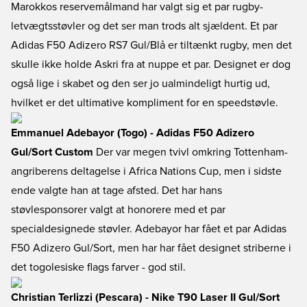
Marokkos reservemålmand har valgt sig et par rugby-
letvægtsstøvler og det ser man trods alt sjældent. Et par
Adidas F50 Adizero RS7 Gul/Blå er tiltænkt rugby, men det
skulle ikke holde Askri fra at nuppe et par. Designet er dog
også lige i skabet og den ser jo ualmindeligt hurtig ud,
hvilket er det ultimative kompliment for en speedstøvle.
Emmanuel Adebayor (Togo) - Adidas F50 Adizero
Gul/Sort Custom
Der var megen tvivl omkring Tottenham-
angriberens deltagelse i Africa Nations Cup, men i sidste
ende valgte han at tage afsted. Det har hans
støvlesponsorer valgt at honorere med et par
specialdesignede støvler. Adebayor har fået et par Adidas
F50 Adizero Gul/Sort, men har har fået designet striberne i
det togolesiske flags farver - god stil.
Christian Terlizzi (Pescara) - Nike T90 Laser II Gul/Sort