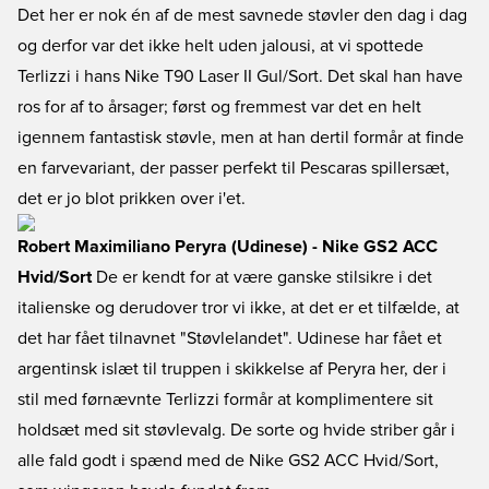
Det her er nok én af de mest savnede støvler den dag i dag
og derfor var det ikke helt uden jalousi, at vi spottede
Terlizzi i hans Nike T90 Laser II Gul/Sort. Det skal han have
ros for af to årsager; først og fremmest var det en helt
igennem fantastisk støvle, men at han dertil formår at finde
en farvevariant, der passer perfekt til Pescaras spillersæt,
det er jo blot prikken over i'et.
Robert Maximiliano Peryra (Udinese) - Nike GS2 ACC
Hvid/Sort
De er kendt for at være ganske stilsikre i det
italienske og derudover tror vi ikke, at det er et tilfælde, at
det har fået tilnavnet "Støvlelandet". Udinese har fået et
argentinsk islæt til truppen i skikkelse af Peryra her, der i
stil med førnævnte Terlizzi formår at komplimentere sit
holdsæt med sit støvlevalg. De sorte og hvide striber går i
alle fald godt i spænd med de Nike GS2 ACC Hvid/Sort,