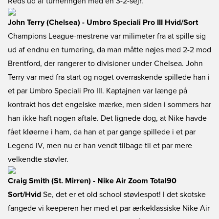
Reds ud af turneringen med en 3-2-sejr.
John Terry (Chelsea) - Umbro Speciali Pro III Hvid/Sort
Champions League-mestrene var milimeter fra at spille sig
ud af endnu en turnering, da man måtte nøjes med 2-2 mod
Brentford, der rangerer to divisioner under Chelsea. John
Terry var med fra start og noget overraskende spillede han i
et par Umbro Speciali Pro III. Kaptajnen var længe på
kontrakt hos det engelske mærke, men siden i sommers har
han ikke haft nogen aftale. Det lignede dog, at Nike havde
fået kløerne i ham, da han et par gange spillede i et par
Legend IV, men nu er han vendt tilbage til et par mere
velkendte støvler.
Craig Smith (St. Mirren) - Nike Air Zoom Total90
Sort/Hvid
Se, det er et old school støvlespot! I det skotske
fangede vi keeperen her med et par ærkeklassiske Nike Air