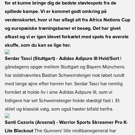
for at kunne bringe dig de bedste støvlespots fra de
spillede kampe. Vi er kommet godt omkring på
verdenskortet, hvor vi har aflagt alt fra Africa Nations Cup
og europæiske træningsbaner et besøg. Det har givet
afkast og vi er igen blevet forkælet med spots fra øverste
skuffe, som du kan se lige her.
Serdar Tasci (Stuttgart) - Adidas Adipure III Hvid/Sort
I
gårsdagens opgør mellem Stuttgart og Bayern Münchens
har sidstnævntes Bastian Schweinsteiger nok løbet rundt
med lange øjne efter herren her. Serdar Tasci har nemlig
formået at holde liv i sine Adidas Adipure III, som vi
tidligere har set Schweinsteiger holde stædigt fast i. Et
stilet og klassisk valg, som også høster bifald herfra.
Santi Cazorla (Arsenal) - Warrior Sports Skreamer Pro K-
Lite Blackout
The Gunners' lille midtbanegeneral har