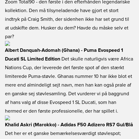
Zoom Total90 - den første i den efterhånden legendariske
kollektion. Den må tilsyneladende have gjort et stort
indtryk på Craig Smith, der sidenhen ikke har set grund til
at udskifte dem. Husker du dem? Havde du måske selv et
par?
Albert Danquah-Adomah (Ghana) - Puma Evospeed 1
Ducati SL Limited Edition
Det skulle naturligvis være Africa
Nations Cup, der leverede det første spot af den stærkt
limiterede Puma-støvle. Ghanas nummer 10 har ikke blot et
mere end almindeligt sejt navn, men han kan også prale af
en ganske sej støvlesamling. Det vurderer vi på baggrund
af hans valg af disse Evospeed 1 SL Ducati, som han
hermed er den første professionelle, der har spillet i.
Khalid Askri (Marokko) - Adidas F50 Adizero RS7 Gul/Blå
Det her er et ganske bemærkelsesværdigt støvlespot;