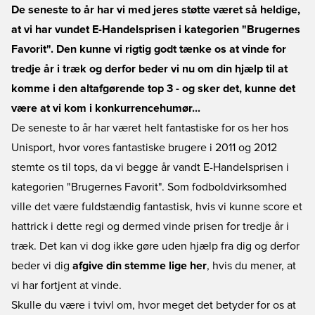
De seneste to år har vi med jeres støtte været så heldige,
at vi har vundet E-Handelsprisen i kategorien "Brugernes
Favorit". Den kunne vi rigtig godt tænke os at vinde for
tredje år i træk og derfor beder vi nu om din hjælp til at
komme i den altafgørende top 3 - og sker det, kunne det
være at vi kom i konkurrencehumør...
De seneste to år har været helt fantastiske for os her hos
Unisport, hvor vores fantastiske brugere i 2011 og 2012
stemte os til tops, da vi begge år vandt E-Handelsprisen i
kategorien "Brugernes Favorit". Som fodboldvirksomhed
ville det være fuldstændig fantastisk, hvis vi kunne score et
hattrick i dette regi og dermed vinde prisen for tredje år i
træk. Det kan vi dog ikke gøre uden hjælp fra dig og derfor
beder vi dig
afgive din stemme lige her
, hvis du mener, at
vi har fortjent at vinde.
Skulle du være i tvivl om, hvor meget det betyder for os at