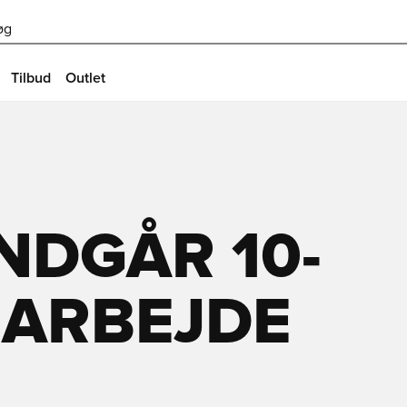
øg
Tilbud
Outlet
NDGÅR 10-
MARBEJDE