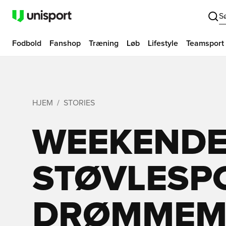
S
Fodbold
Fanshop
Træning
Løb
Lifestyle
Teamsport
HJEM
STORIES
WEEKEND
STØVLESP
DRØMMEM