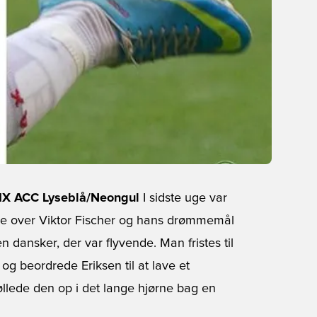
r IX ACC Lyseblå/Neongul
I sidste uge var
re over Viktor Fischer og hans drømmemål
 dansker, der var flyvende. Man fristes til
og beordrede Eriksen til at lave et
røllede den op i det lange hjørne bag en