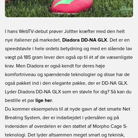
I hans WebTV-debut prøver Joltter kræfter med den helt
nye italiener på markedet,
Diadora DD-NA GLX
. Det er en
speedstøvle i hele ordets betydning og med en slående lav
vægt på 185 gram lever den også op til ét af de væsenligste
krav. Men Diadora er også kendt for deres høje
komfortniveau og spændende teknologier og disse har de
også pakket ind i den elegante pakke, der er DD-NA GLX.
Lyder Diadora DD-NA GLX som en støvle for dig? Så kan du
bestille et par
lige her
.
Du kommer eksempelvis til at nyde gavn af det smarte Net
Breating System, der er indarbejdet i ydersålen og på
indersiden af overdelen er den støttet af Morpho Cage S-
teknologi. Det lyder altsammen meget smart og teknisk,