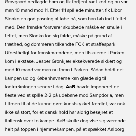
Gravgaard nedlagde ham og fik fortjent rødt kort og nu var
man 10 mand mod 11. Efter 111 spillede minutter, fik Libor
Sionko en god pasning at løbe på, som han løb ind i feltet
med. Den franske forsvarer skubbede måske en smule i
feltet, men Sionko lod sig falde, måske på grund af
træthed, og dommeren tilkendte FCK et straffespark.
Uforståeligt for franskmændene, men tilskuerne i Parken
kom i ekstase. Jesper Grønkjær eksekverede sikkert og
med 10 mand var man nu foran i Parken. Sådan holdt det
kampen ud og Københavnerne kan glæde sig til
lodtrækningen senere i dag.
AaB
havde imponeret de
fleste ved at spille 2-2 på udebane mod Sampdoria, men
tiltroen til at de kunne gøre kunststykket færdigt, var nok
ikke så stort, for et dansk hold har aldrig besejret et
italiensk over to kampe. AaB skulle dog vise sig værende
helt på toppen i hjemmekampen, på et spækket Aalborg