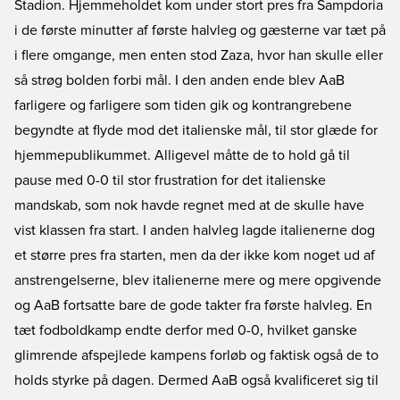
Stadion. Hjemmeholdet kom under stort pres fra Sampdoria
i de første minutter af første halvleg og gæsterne var tæt på
i flere omgange, men enten stod Zaza, hvor han skulle eller
så strøg bolden forbi mål. I den anden ende blev AaB
farligere og farligere som tiden gik og kontrangrebene
begyndte at flyde mod det italienske mål, til stor glæde for
hjemmepublikummet. Alligevel måtte de to hold gå til
pause med 0-0 til stor frustration for det italienske
mandskab, som nok havde regnet med at de skulle have
vist klassen fra start. I anden halvleg lagde italienerne dog
et større pres fra starten, men da der ikke kom noget ud af
anstrengelserne, blev italienerne mere og mere opgivende
og AaB fortsatte bare de gode takter fra første halvleg. En
tæt fodboldkamp endte derfor med 0-0, hvilket ganske
glimrende afspejlede kampens forløb og faktisk også de to
holds styrke på dagen. Dermed AaB også kvalificeret sig til