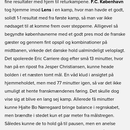
fine resultater med hjem til returkampene.
F.C. København
tog hjemme imod
Lens
i en kamp, hvor man havde et godt,
solidt 1-1 resultat med fra første kamp, så man var ikke
nødsaget til at komme frem over stepperne. Alligevel så
begyndte københavnerne med et godt pres mod de franske
gæster og gennem fint opspil og kombinationer på
midtbanen, virkede det danske hold ualmindeligt veloplagt.
Det spolerede Eric Carriere dog efter små 13 minutter, hvor
han på en ripost fra Jesper Christiansen, kunne heade
bolden i et næsten tomt mål. En våd klud i ansigtet på
hjemmeholdet, men med 77 minutter igen, så var det ikke
umuligt at hente franskmændenes føring. Det skulle dog
vise sig at blive en lang sej kamp. Allerede få minutter
kunne Hjalte Bo Nørregaard bringe balance i regnskabet,
men brændte i stedet kun et par meter fra målstregen.
Således kunne de to hold gå til pausen, men en anelse