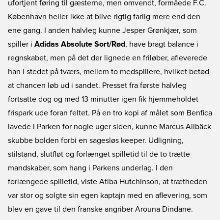
ufortjent føring til gæsterne, men omvendt, formåede F.C.
København heller ikke at blive rigtig farlig mere end den
ene gang. I anden halvleg kunne Jesper Grønkjær, som
spiller i
Adidas Absolute Sort/Rød
, have bragt balance i
regnskabet, men på det der lignede en friløber, afleverede
han i stedet på tværs, mellem to medspillere, hvilket betød
at chancen løb ud i sandet. Presset fra første halvleg
fortsatte dog og med 13 minutter igen fik hjemmeholdet
frispark ude foran feltet. På en tro kopi af målet som Benfica
lavede i Parken for nogle uger siden, kunne Marcus Allbäck
skubbe bolden forbi en sagesløs keeper. Udligning,
stilstand, slutfløt og forlænget spilletid til de to trætte
mandskaber, som hang i Parkens underlag. I den
forlængede spilletid, viste Atiba Hutchinson, at trætheden
var stor og solgte sin egen kaptajn med en aflevering, som
blev en gave til den franske angriber Arouna Dindane.