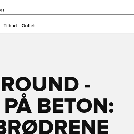
øg
Tilbud
Outlet
GROUND -
PÅ BETON:
BRØDRENE