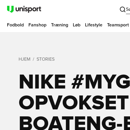
S
Fodbold
Fanshop
Træning
Løb
Lifestyle
Teamsport
HJEM
STORIES
NIKE #MY
OPVOKSET 
BOATENG-