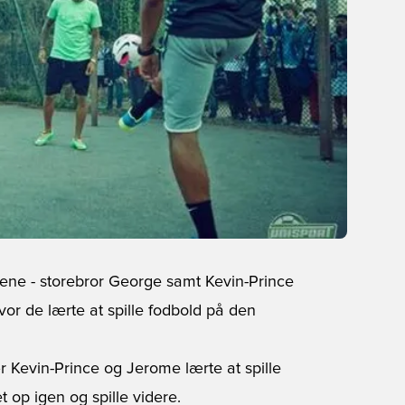
rene - storebror George samt Kevin-Prince
or de lærte at spille fodbold på den
ær Kevin-Prince og Jerome lærte at spille
 op igen og spille videre.