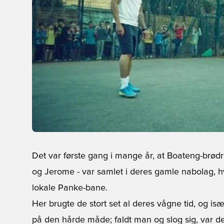
Det var første gang i mange år, at Boateng-brød
og Jerome - var samlet i deres gamle nabolag, hv
lokale Panke-bane.
Her brugte de stort set al deres vågne tid, og is
på den hårde måde; faldt man og slog sig, var det