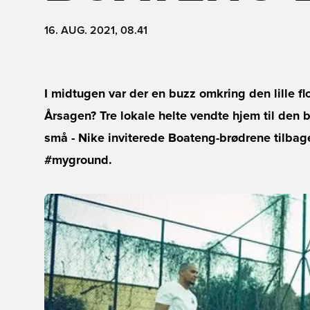
16. AUG. 2021, 08.41
I midtugen var der en buzz omkring den lille f
Årsagen? Tre lokale helte vendte hjem til den 
små - Nike inviterede Boateng-brødrene tilbage
#myground.