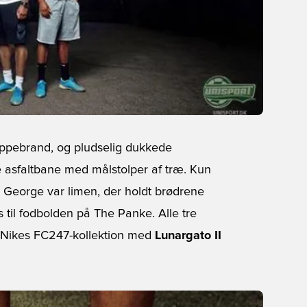
eppebrand, og pludselig dukkede
e asfaltbane med målstolper af træ. Kun
 George var limen, der holdt brødrene
til fodbolden på The Panke. Alle tre
i Nikes FC247-kollektion med
Lunargato II