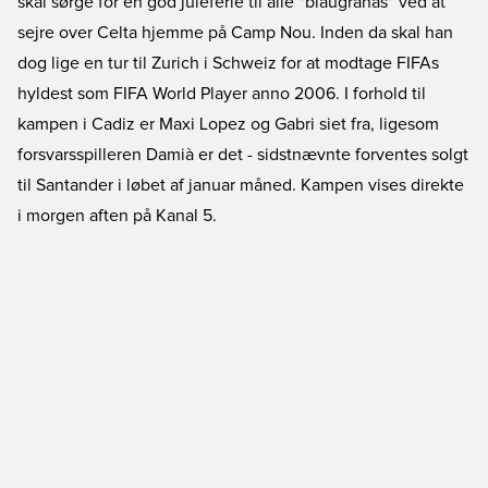
skal sørge for en god juleferie til alle "blaugranas" ved at
sejre over Celta hjemme på Camp Nou. Inden da skal han
dog lige en tur til Zurich i Schweiz for at modtage FIFAs
hyldest som FIFA World Player anno 2006. I forhold til
kampen i Cadiz er Maxi Lopez og Gabri siet fra, ligesom
forsvarsspilleren Damià er det - sidstnævnte forventes solgt
til Santander i løbet af januar måned. Kampen vises direkte
i morgen aften på Kanal 5.