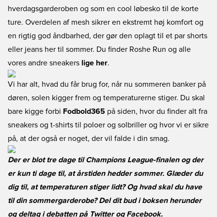
hverdagsgarderoben og som en cool løbesko til de korte
ture. Overdelen af mesh sikrer en ekstremt høj komfort og
en rigtig god åndbarhed, der gør den oplagt til et par shorts
eller jeans her til sommer. Du finder Roshe Run og alle
vores andre sneakers
lige her
.
Vi har alt, hvad du får brug for, når nu sommeren banker på
døren, solen kigger frem og temperaturerne stiger. Du skal
bare kigge forbi
Fodbold365
på siden, hvor du finder alt fra
sneakers og t-shirts til poloer og solbriller og hvor vi er sikre
på, at der også er noget, der vil falde i din smag.
Der er blot tre dage til Champions League-finalen og der
er kun ti dage til, at årstiden hedder sommer. Glæder du
dig til, at temperaturen stiger lidt? Og hvad skal du have
til din sommergarderobe? Del dit bud i boksen herunder
og deltag i debatten på
Twitter
og
Facebook
.