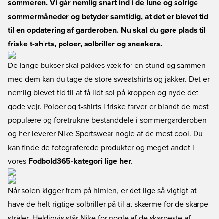
sommeren. Vi går nemlig snart ind i de lune og solrige
sommermåneder og betyder samtidig, at det er blevet tid
til en opdatering af garderoben. Nu skal du gøre plads til
friske t-shirts, poloer, solbriller og
sneakers
.
De lange bukser skal pakkes væk for en stund og sammen
med dem kan du tage de store sweatshirts og jakker. Det er
nemlig blevet tid til at få lidt sol på kroppen og nyde det
gode vejr. Poloer og t-shirts i friske farver er blandt de mest
populære og foretrukne bestanddele i sommergarderoben
og her leverer Nike Sportswear nogle af de mest cool. Du
kan finde de fotograferede produkter og meget andet i
vores
Fodbold365-kategori lige her
.
Når solen kigger frem på himlen, er det lige så vigtigt at
have de helt rigtige solbriller på til at skærme for de skarpe
stråler. Heldigvis står Nike for nogle af de skarpeste af