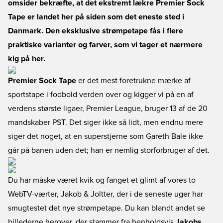
omsider bekræfte, at det ekstremt lækre Premier Sock
Tape er landet her på siden som det eneste sted i
Danmark. Den eksklusive strømpetape fås i flere
praktiske varianter og farver, som vi tager et nærmere
kig på her.
Premier Sock Tape
er det mest foretrukne mærke af
sportstape i fodbold verden over og kigger vi på en af
verdens største ligaer, Premier League, bruger 13 af de 20
mandskaber PST. Det siger ikke så lidt, men endnu mere
siger det noget, at en superstjerne som Gareth Bale ikke
går på banen uden det; han er nemlig storforbruger af det.
Du har måske været kvik og fanget et glimt af vores to
WebTV-værter, Jakob & Joltter, der i de seneste uger har
smugtestet det nye strømpetape. Du kan blandt andet se
billederne herover, der stammer fra henholdsvis
Jakobs