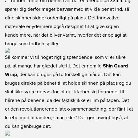
af 'runder' rundt om benet. Det har en bredde på 38mm og
sparer dig derfor meget besvær med at vikle benet ind, så
dine skinner sidder ordenligt på plads. Det innovative
materiale er ydermere også designet til at give sig en
kende mere, når det bliver varmt, hvorfor det er oplagt at
bruge som fodboldspiller.
Så kommer vi til noget rigtig spændende, som vi er sikre
på, at mange har glædet sig til. Det er nemlig
Shin Guard
Wrap
, der kan bruges på to forskellige måder. Det kan
bruges direkte på benet til at holde skinnen på plads og du
skal ikke være nervøs for, at det klæber sig for meget til
hårene på benene, da der faktisk ikke er lim på tapen. Det
er den revolutionerende latex-sammensætning, der får til at
klæbe mod hinanden, smart ikke? Det gør i øvrigt også, at
du kan genbruge det.