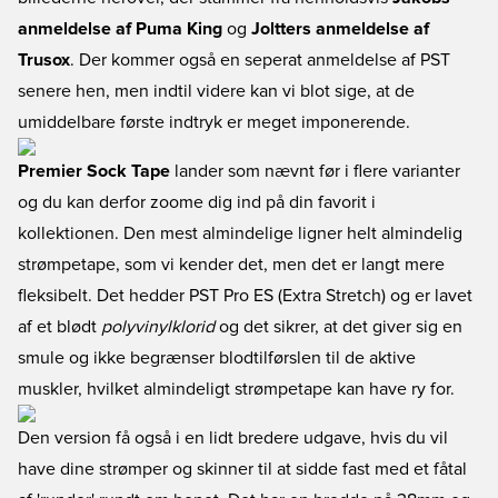
anmeldelse af Puma King
og
Joltters anmeldelse af
Trusox
. Der kommer også en seperat anmeldelse af PST
senere hen, men indtil videre kan vi blot sige, at de
umiddelbare første indtryk er meget imponerende.
Premier Sock Tape
lander som nævnt før i flere varianter
og du kan derfor zoome dig ind på din favorit i
kollektionen. Den mest almindelige ligner helt almindelig
strømpetape, som vi kender det, men det er langt mere
fleksibelt. Det hedder PST Pro ES (Extra Stretch) og er lavet
af et blødt
polyvinylklorid
og det sikrer, at det giver sig en
smule og ikke begrænser blodtilførslen til de aktive
muskler, hvilket almindeligt strømpetape kan have ry for.
Den version få også i en lidt bredere udgave, hvis du vil
have dine strømper og skinner til at sidde fast med et fåtal