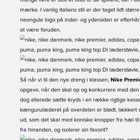
mange flere er blot et fåtal af de spillere, der i ti
mærke. I vanlig italiens stil er der taget lidt st
neongule logo på inder- og ydersiden er efterhånd
at være foruden.
Så når vi til den nye dreng i klassen,
Nike Premi
opgave, når den skal op og konkurrere med den r
dog allerede sætte kryds i en række rigtige kasser
kængurulæderet på overdelen er blødt, lækkert 
ud, som det skal med koniske knopper fra hæl til
fra hinanden, og isolerer sin favorit?