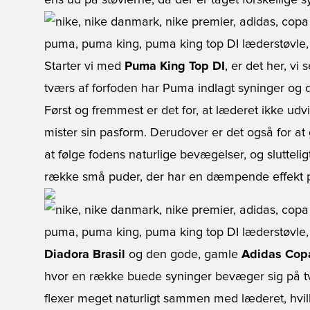
ens ud på støvlerne, da der er taget forskellige s
Starter vi med
Puma King Top DI
, er det her, v
tværs af forfoden har Puma indlagt syninger og d
Først og fremmest er det for, at læderet ikke ud
mister sin pasform. Derudover er det også for at
at følge fodens naturlige bevægelser, og sluttelig
række små puder, der har en dæmpende effekt 
Diadora Brasil
og den gode, gamle
Adidas Cop
hvor en række buede syninger bevæger sig på tvæ
flexer meget naturligt sammen med læderet, hvilke