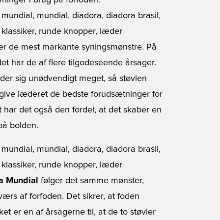
yninger i brug på forfoden.
i ser de mest markante syningsmønstre. På
et har de af flere tilgodeseende årsager.
vider sig unødvendigt meget, så støvlen
 give læderet de bedste forudsætninger for
t har det også den fordel, at det skaber en
på bolden.
a Mundial
følger det samme mønster,
rs af forfoden. Det sikrer, at foden
t er en af årsagerne til, at de to støvler