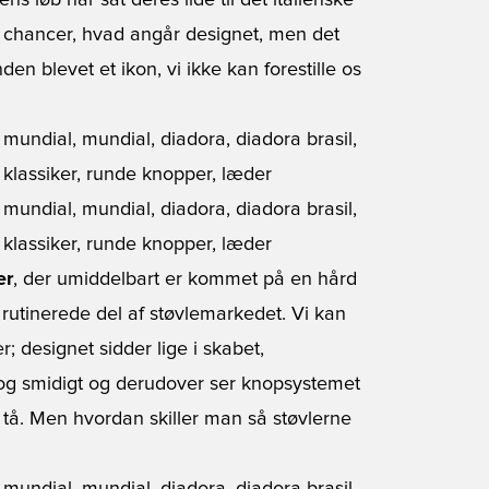
dens løb har sat deres lide til det italienske
ørre chancer, hvad angår designet, men det
en blevet et ikon, vi ikke kan forestille os
er
, der umiddelbart er kommet på en hård
utinerede del af støvlemarkedet. Vi kan
; designet sidder lige i skabet,
og smidigt og derudover ser knopsystemet
 tå. Men hvordan skiller man så støvlerne