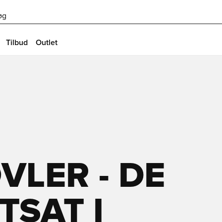
øg
Tilbud
Outlet
LER - DE
TSAT I