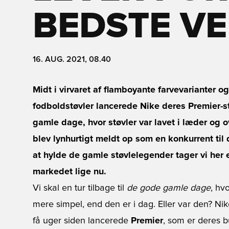
BEDSTE V
16. AUG. 2021, 08.40
Midt i virvaret af flamboyante farvevariante
fodboldstøvler lancerede Nike deres Premier-st
gamle dage, hvor støvler var lavet i læder og 
blev lynhurtigt meldt op som en konkurrent ti
at hylde de gamle støvlelegender tager vi her e
markedet lige nu.
Vi skal en tur tilbage til
de gode gamle dage
, hv
mere simpel, end den er i dag. Eller var den? Nik
få uger siden lancerede
Premier
, som er deres b