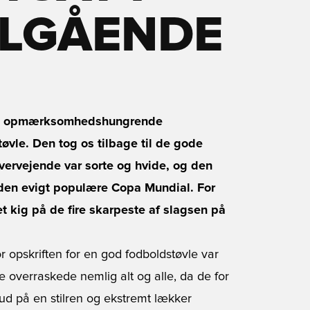
ELGÅENDE
r og opmærksomhedshungrende
øvle. Den tog os tilbage til de gode
overvejende var sorte og hvide, og den
l den evigt populære Copa Mundial. For
t kig på de fire skarpeste af slagsen på
or opskriften for en god fodboldstøvle var
e overraskede nemlig alt og alle, da de for
ud på en stilren og ekstremt lækker